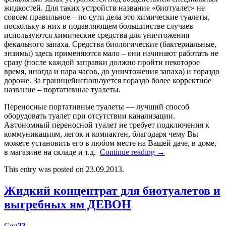
жидкостей. Для таких устройств название «биотуалет» не
совсем правильное – по сути дела это химические туалеты,
поскольку в них в подавляющем большинстве случаев
используются химические средства для уничтожения
фекального запаха. Средства биологические (бактериальные,
энзимы) здесь применяются мало – они начинают работать не
сразу (после каждой заправки должно пройти некоторое
время, иногда и пара часов, до уничтожения запаха) и гораздо
дороже. За границейиспользуется гораздо более корректное
название – портативные туалеты.
Переносные портативные туалеты — лучший способ
оборудовать туалет при отсутствии канализации.
Автономный переносной туалет не требует подключения к
коммуникациям, легок и компактен, благодаря чему Вы
можете установить его в любом месте на Вашей даче, в доме,
в магазине на складе и т.д.
Continue reading
→
This entry was posted on 23.09.2013.
Жидкий концентрат для биотуалетов и
выгребных ям ДЕВОН
Сен
23