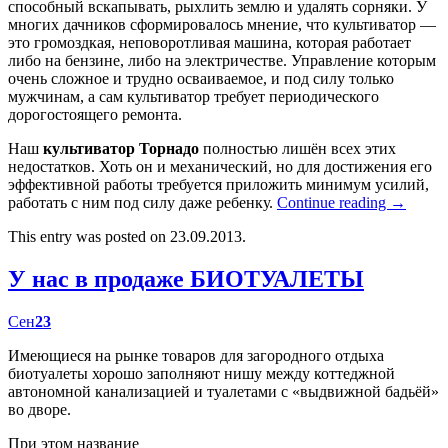
способный вскапывать, рыхлить землю и удалять сорняки. У
многих дачников сформировалось мнение, что культиватор —
это громоздкая, неповоротливая машина, которая работает
либо на бензине, либо на электричестве. Управление которым
очень сложное и трудно осваиваемое, и под силу только
мужчинам, а сам культиватор требует периодического
дорогостоящего ремонта.
Наш
культиватор Торнадо
полностью лишён всех этих
недостатков. Хоть он и механический, но для достижения его
эффективной работы требуется приложить минимум усилий,
работать с ним под силу даже ребенку.
Continue reading
→
This entry was posted on 23.09.2013.
У нас в продаже БИОТУАЛЕТЫ
Сен
23
Имеющиеся на рынке товаров для загородного отдыха
биотуалеты хорошо заполняют нишу между коттеджной
автономной канализацией и туалетами с «выдвижной бадьёй»
во дворе.
При этом название