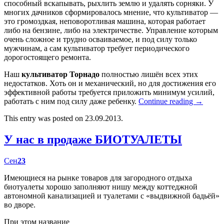
способный вскапывать, рыхлить землю и удалять сорняки. У
многих дачников сформировалось мнение, что культиватор —
это громоздкая, неповоротливая машина, которая работает
либо на бензине, либо на электричестве. Управление которым
очень сложное и трудно осваиваемое, и под силу только
мужчинам, а сам культиватор требует периодического
дорогостоящего ремонта.
Наш
культиватор Торнадо
полностью лишён всех этих
недостатков. Хоть он и механический, но для достижения его
эффективной работы требуется приложить минимум усилий,
работать с ним под силу даже ребенку.
Continue reading
→
This entry was posted on 23.09.2013.
У нас в продаже БИОТУАЛЕТЫ
Сен
23
Имеющиеся на рынке товаров для загородного отдыха
биотуалеты хорошо заполняют нишу между коттеджной
автономной канализацией и туалетами с «выдвижной бадьёй»
во дворе.
При этом название