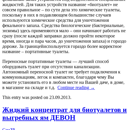
жидкостей. Для таких устройств название «биотуалет» не
совсем правильное – по сути дела это химические туалеты,
поскольку в них в подавляющем большинстве случаев
используются химические средства для уничтожения
фекального запаха. Средства биологические (бактериальные,
энзимы) здесь применяются мало – они начинают работать не
сразу (после каждой заправки должно пройти некоторое
время, иногда и пара часов, до уничтожения запаха) и гораздо
дороже. За границейиспользуется гораздо более корректное
название – портативные туалеты.
Переносные портативные туалеты — лучший способ
оборудовать туалет при отсутствии канализации.
Автономный переносной туалет не требует подключения к
коммуникациям, легок и компактен, благодаря чему Вы
можете установить его в любом месте на Вашей даче, в доме,
в магазине на складе и т.д.
Continue reading
→
This entry was posted on 23.09.2013.
Жидкий концентрат для биотуалетов и
выгребных ям ДЕВОН
Сен
23