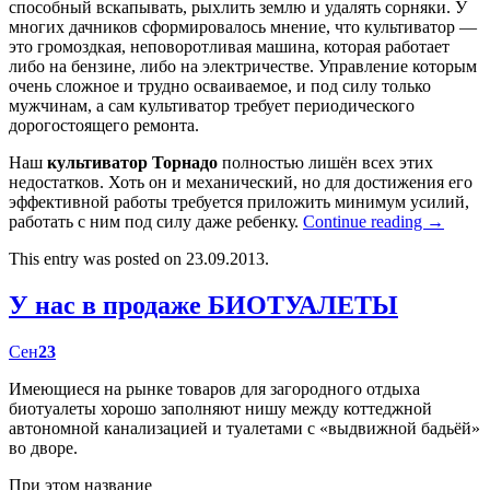
способный вскапывать, рыхлить землю и удалять сорняки. У
многих дачников сформировалось мнение, что культиватор —
это громоздкая, неповоротливая машина, которая работает
либо на бензине, либо на электричестве. Управление которым
очень сложное и трудно осваиваемое, и под силу только
мужчинам, а сам культиватор требует периодического
дорогостоящего ремонта.
Наш
культиватор Торнадо
полностью лишён всех этих
недостатков. Хоть он и механический, но для достижения его
эффективной работы требуется приложить минимум усилий,
работать с ним под силу даже ребенку.
Continue reading
→
This entry was posted on 23.09.2013.
У нас в продаже БИОТУАЛЕТЫ
Сен
23
Имеющиеся на рынке товаров для загородного отдыха
биотуалеты хорошо заполняют нишу между коттеджной
автономной канализацией и туалетами с «выдвижной бадьёй»
во дворе.
При этом название