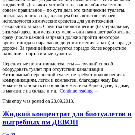
жидкостей. Для таких устройств название «биотуалет» не
совсем правильное – по сути дела это химические туалеты,
поскольку в них в подавляющем большинстве случаев
используются химические средства для уничтожения
фекального запаха. Средства биологические (бактериальные,
энзимы) здесь применяются мало – они начинают работать не
сразу (после каждой заправки должно пройти некоторое
время, иногда и пара часов, до уничтожения запаха) и гораздо
дороже. За границейиспользуется гораздо более корректное
название – портативные туалеты.
Переносные портативные туалеты — лучший способ
оборудовать туалет при отсутствии канализации.
Автономный переносной туалет не требует подключения к
коммуникациям, легок и компактен, благодаря чему Вы
можете установить его в любом месте на Вашей даче, в доме,
в магазине на складе и т.д.
Continue reading
→
This entry was posted on 23.09.2013.
Жидкий концентрат для биотуалетов и
выгребных ям ДЕВОН
Сен
23