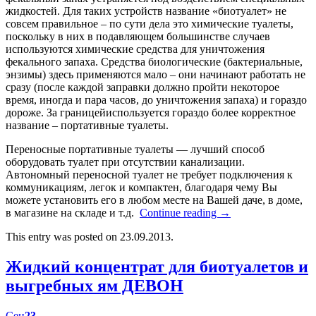
жидкостей. Для таких устройств название «биотуалет» не
совсем правильное – по сути дела это химические туалеты,
поскольку в них в подавляющем большинстве случаев
используются химические средства для уничтожения
фекального запаха. Средства биологические (бактериальные,
энзимы) здесь применяются мало – они начинают работать не
сразу (после каждой заправки должно пройти некоторое
время, иногда и пара часов, до уничтожения запаха) и гораздо
дороже. За границейиспользуется гораздо более корректное
название – портативные туалеты.
Переносные портативные туалеты — лучший способ
оборудовать туалет при отсутствии канализации.
Автономный переносной туалет не требует подключения к
коммуникациям, легок и компактен, благодаря чему Вы
можете установить его в любом месте на Вашей даче, в доме,
в магазине на складе и т.д.
Continue reading
→
This entry was posted on 23.09.2013.
Жидкий концентрат для биотуалетов и
выгребных ям ДЕВОН
Сен
23