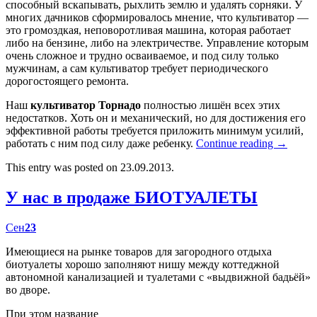
способный вскапывать, рыхлить землю и удалять сорняки. У
многих дачников сформировалось мнение, что культиватор —
это громоздкая, неповоротливая машина, которая работает
либо на бензине, либо на электричестве. Управление которым
очень сложное и трудно осваиваемое, и под силу только
мужчинам, а сам культиватор требует периодического
дорогостоящего ремонта.
Наш
культиватор Торнадо
полностью лишён всех этих
недостатков. Хоть он и механический, но для достижения его
эффективной работы требуется приложить минимум усилий,
работать с ним под силу даже ребенку.
Continue reading
→
This entry was posted on 23.09.2013.
У нас в продаже БИОТУАЛЕТЫ
Сен
23
Имеющиеся на рынке товаров для загородного отдыха
биотуалеты хорошо заполняют нишу между коттеджной
автономной канализацией и туалетами с «выдвижной бадьёй»
во дворе.
При этом название