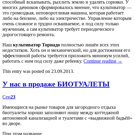
способный вскапывать, рыхлить землю и удалять сорняки. У
многих дачников сформировалось мнение, что культиватор —
это громоздкая, неповоротливая машина, которая работает
либо на бензине, либо на электричестве. Управление которым
очень сложное и трудно осваиваемое, и под силу только
мужчинам, а сам культиватор требует периодического
дорогостоящего ремонта.
Наш
культиватор Торнадо
полностью лишён всех этих
недостатков. Хоть он и механический, но для достижения его
эффективной работы требуется приложить минимум усилий,
работать с ним под силу даже ребенку.
Continue reading
→
This entry was posted on 23.09.2013.
У нас в продаже БИОТУАЛЕТЫ
Сен
23
Имеющиеся на рынке товаров для загородного отдыха
биотуалеты хорошо заполняют нишу между коттеджной
автономной канализацией и туалетами с «выдвижной бадьёй»
во дворе.
При этом название