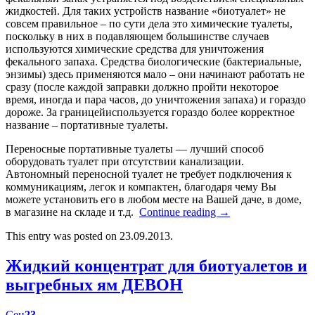
жидкостей. Для таких устройств название «биотуалет» не
совсем правильное – по сути дела это химические туалеты,
поскольку в них в подавляющем большинстве случаев
используются химические средства для уничтожения
фекального запаха. Средства биологические (бактериальные,
энзимы) здесь применяются мало – они начинают работать не
сразу (после каждой заправки должно пройти некоторое
время, иногда и пара часов, до уничтожения запаха) и гораздо
дороже. За границейиспользуется гораздо более корректное
название – портативные туалеты.
Переносные портативные туалеты — лучший способ
оборудовать туалет при отсутствии канализации.
Автономный переносной туалет не требует подключения к
коммуникациям, легок и компактен, благодаря чему Вы
можете установить его в любом месте на Вашей даче, в доме,
в магазине на складе и т.д.
Continue reading
→
This entry was posted on 23.09.2013.
Жидкий концентрат для биотуалетов и
выгребных ям ДЕВОН
Сен
23