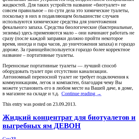
жидкостей. Для таких устройств название «биотуалет» не
совсем правильное – по сути дела это химические туалеты,
поскольку в них в подавляющем большинстве случаев
используются химические средства для уничтожения
фекального запаха. Средства биологические (бактериальные,
энзимы) здесь применяются мало – они начинают работать не
сразу (после каждой заправки должно пройти некоторое
время, иногда и пара часов, до уничтожения запаха) и гораздо
дороже. За границейиспользуется гораздо более корректное
название – портативные туалеты.
Переносные портативные туалеты — лучший способ
оборудовать туалет при отсутствии канализации.
Автономный переносной туалет не требует подключения к
коммуникациям, легок и компактен, благодаря чему Вы
можете установить его в любом месте на Вашей даче, в доме,
в магазине на складе и т.д.
Continue reading
→
This entry was posted on 23.09.2013.
Жидкий концентрат для биотуалетов и
выгребных ям ДЕВОН
Сен
23