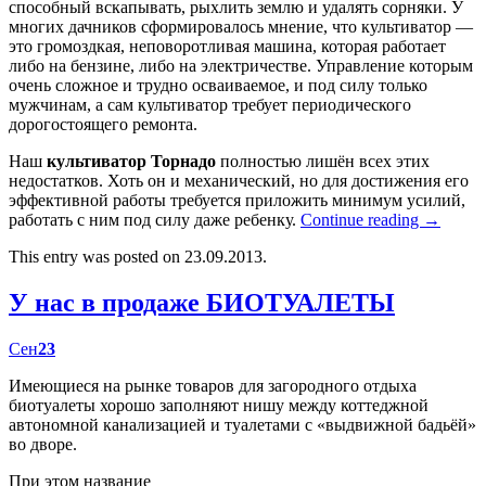
способный вскапывать, рыхлить землю и удалять сорняки. У
многих дачников сформировалось мнение, что культиватор —
это громоздкая, неповоротливая машина, которая работает
либо на бензине, либо на электричестве. Управление которым
очень сложное и трудно осваиваемое, и под силу только
мужчинам, а сам культиватор требует периодического
дорогостоящего ремонта.
Наш
культиватор Торнадо
полностью лишён всех этих
недостатков. Хоть он и механический, но для достижения его
эффективной работы требуется приложить минимум усилий,
работать с ним под силу даже ребенку.
Continue reading
→
This entry was posted on 23.09.2013.
У нас в продаже БИОТУАЛЕТЫ
Сен
23
Имеющиеся на рынке товаров для загородного отдыха
биотуалеты хорошо заполняют нишу между коттеджной
автономной канализацией и туалетами с «выдвижной бадьёй»
во дворе.
При этом название