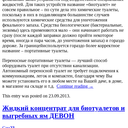
жидкостей. Для таких устройств название «биотуалет» не
совсем правильное – по сути дела это химические туалеты,
поскольку в них в подавляющем большинстве случаев
используются химические средства для уничтожения
фекального запаха. Средства биологические (бактериальные,
энзимы) здесь применяются мало – они начинают работать не
сразу (после каждой заправки должно пройти некоторое
время, иногда и пара часов, до уничтожения запаха) и гораздо
дороже. За границейиспользуется гораздо более корректное
название – портативные туалеты.
Переносные портативные туалеты — лучший способ
оборудовать туалет при отсутствии канализации.
Автономный переносной туалет не требует подключения к
коммуникациям, легок и компактен, благодаря чему Вы
можете установить его в любом месте на Вашей даче, в доме,
в магазине на складе и т.д.
Continue reading
→
This entry was posted on 23.09.2013.
Жидкий концентрат для биотуалетов и
выгребных ям ДЕВОН
Сен
23