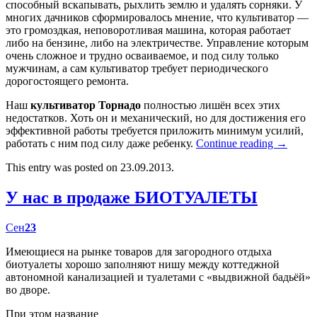
способный вскапывать, рыхлить землю и удалять сорняки. У
многих дачников сформировалось мнение, что культиватор —
это громоздкая, неповоротливая машина, которая работает
либо на бензине, либо на электричестве. Управление которым
очень сложное и трудно осваиваемое, и под силу только
мужчинам, а сам культиватор требует периодического
дорогостоящего ремонта.
Наш
культиватор Торнадо
полностью лишён всех этих
недостатков. Хоть он и механический, но для достижения его
эффективной работы требуется приложить минимум усилий,
работать с ним под силу даже ребенку.
Continue reading
→
This entry was posted on 23.09.2013.
У нас в продаже БИОТУАЛЕТЫ
Сен
23
Имеющиеся на рынке товаров для загородного отдыха
биотуалеты хорошо заполняют нишу между коттеджной
автономной канализацией и туалетами с «выдвижной бадьёй»
во дворе.
При этом название