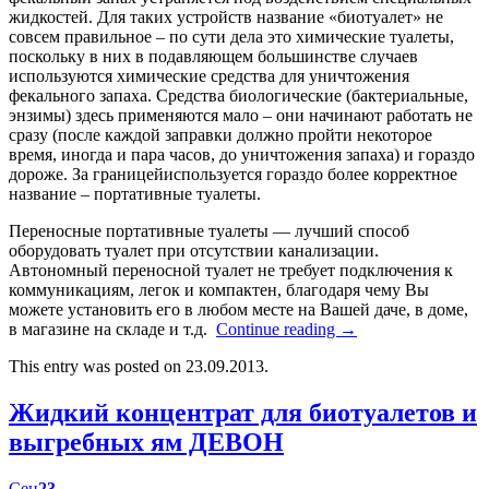
жидкостей. Для таких устройств название «биотуалет» не
совсем правильное – по сути дела это химические туалеты,
поскольку в них в подавляющем большинстве случаев
используются химические средства для уничтожения
фекального запаха. Средства биологические (бактериальные,
энзимы) здесь применяются мало – они начинают работать не
сразу (после каждой заправки должно пройти некоторое
время, иногда и пара часов, до уничтожения запаха) и гораздо
дороже. За границейиспользуется гораздо более корректное
название – портативные туалеты.
Переносные портативные туалеты — лучший способ
оборудовать туалет при отсутствии канализации.
Автономный переносной туалет не требует подключения к
коммуникациям, легок и компактен, благодаря чему Вы
можете установить его в любом месте на Вашей даче, в доме,
в магазине на складе и т.д.
Continue reading
→
This entry was posted on 23.09.2013.
Жидкий концентрат для биотуалетов и
выгребных ям ДЕВОН
Сен
23