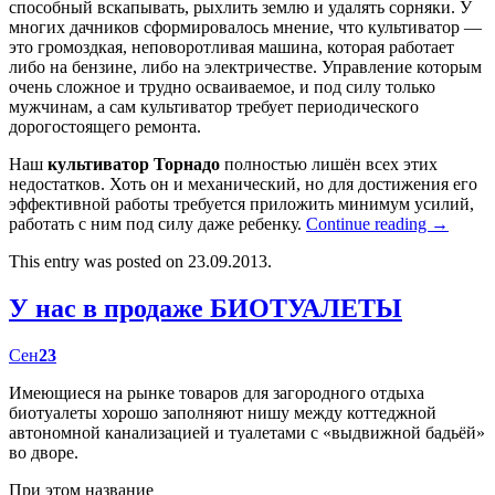
способный вскапывать, рыхлить землю и удалять сорняки. У
многих дачников сформировалось мнение, что культиватор —
это громоздкая, неповоротливая машина, которая работает
либо на бензине, либо на электричестве. Управление которым
очень сложное и трудно осваиваемое, и под силу только
мужчинам, а сам культиватор требует периодического
дорогостоящего ремонта.
Наш
культиватор Торнадо
полностью лишён всех этих
недостатков. Хоть он и механический, но для достижения его
эффективной работы требуется приложить минимум усилий,
работать с ним под силу даже ребенку.
Continue reading
→
This entry was posted on 23.09.2013.
У нас в продаже БИОТУАЛЕТЫ
Сен
23
Имеющиеся на рынке товаров для загородного отдыха
биотуалеты хорошо заполняют нишу между коттеджной
автономной канализацией и туалетами с «выдвижной бадьёй»
во дворе.
При этом название