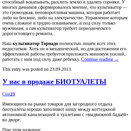
способный вскапывать, рыхлить землю и удалять сорняки. У
многих дачников сформировалось мнение, что культиватор —
это громоздкая, неповоротливая машина, которая работает
либо на бензине, либо на электричестве. Управление которым
очень сложное и трудно осваиваемое, и под силу только
мужчинам, а сам культиватор требует периодического
дорогостоящего ремонта.
Наш
культиватор Торнадо
полностью лишён всех этих
недостатков. Хоть он и механический, но для достижения его
эффективной работы требуется приложить минимум усилий,
работать с ним под силу даже ребенку.
Continue reading
→
This entry was posted on 23.09.2013.
У нас в продаже БИОТУАЛЕТЫ
Сен
23
Имеющиеся на рынке товаров для загородного отдыха
биотуалеты хорошо заполняют нишу между коттеджной
автономной канализацией и туалетами с «выдвижной бадьёй»
во дворе.
При этом название