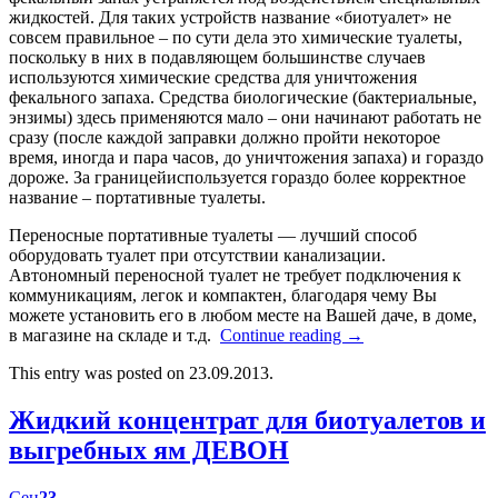
жидкостей. Для таких устройств название «биотуалет» не
совсем правильное – по сути дела это химические туалеты,
поскольку в них в подавляющем большинстве случаев
используются химические средства для уничтожения
фекального запаха. Средства биологические (бактериальные,
энзимы) здесь применяются мало – они начинают работать не
сразу (после каждой заправки должно пройти некоторое
время, иногда и пара часов, до уничтожения запаха) и гораздо
дороже. За границейиспользуется гораздо более корректное
название – портативные туалеты.
Переносные портативные туалеты — лучший способ
оборудовать туалет при отсутствии канализации.
Автономный переносной туалет не требует подключения к
коммуникациям, легок и компактен, благодаря чему Вы
можете установить его в любом месте на Вашей даче, в доме,
в магазине на складе и т.д.
Continue reading
→
This entry was posted on 23.09.2013.
Жидкий концентрат для биотуалетов и
выгребных ям ДЕВОН
Сен
23