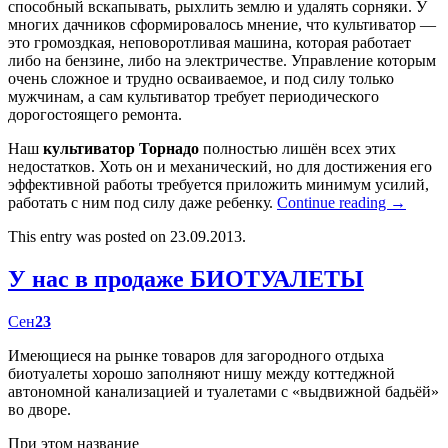
способный вскапывать, рыхлить землю и удалять сорняки. У
многих дачников сформировалось мнение, что культиватор —
это громоздкая, неповоротливая машина, которая работает
либо на бензине, либо на электричестве. Управление которым
очень сложное и трудно осваиваемое, и под силу только
мужчинам, а сам культиватор требует периодического
дорогостоящего ремонта.
Наш
культиватор Торнадо
полностью лишён всех этих
недостатков. Хоть он и механический, но для достижения его
эффективной работы требуется приложить минимум усилий,
работать с ним под силу даже ребенку.
Continue reading
→
This entry was posted on 23.09.2013.
У нас в продаже БИОТУАЛЕТЫ
Сен
23
Имеющиеся на рынке товаров для загородного отдыха
биотуалеты хорошо заполняют нишу между коттеджной
автономной канализацией и туалетами с «выдвижной бадьёй»
во дворе.
При этом название