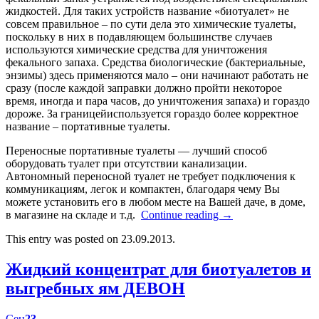
жидкостей. Для таких устройств название «биотуалет» не
совсем правильное – по сути дела это химические туалеты,
поскольку в них в подавляющем большинстве случаев
используются химические средства для уничтожения
фекального запаха. Средства биологические (бактериальные,
энзимы) здесь применяются мало – они начинают работать не
сразу (после каждой заправки должно пройти некоторое
время, иногда и пара часов, до уничтожения запаха) и гораздо
дороже. За границейиспользуется гораздо более корректное
название – портативные туалеты.
Переносные портативные туалеты — лучший способ
оборудовать туалет при отсутствии канализации.
Автономный переносной туалет не требует подключения к
коммуникациям, легок и компактен, благодаря чему Вы
можете установить его в любом месте на Вашей даче, в доме,
в магазине на складе и т.д.
Continue reading
→
This entry was posted on 23.09.2013.
Жидкий концентрат для биотуалетов и
выгребных ям ДЕВОН
Сен
23