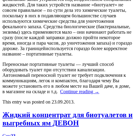
жидкостей. Для таких устройств название «биотуалет» не
совсем правильное – по сути дела это химические туалеты,
поскольку в них в подавляющем большинстве случаев
используются химические средства для уничтожения
фекального запаха. Средства биологические (бактериальные,
энзимы) здесь применяются мало – они начинают работать не
сразу (после каждой заправки должно пройти некоторое
время, иногда и пара часов, до уничтожения запаха) и гораздо
дороже. За границейиспользуется гораздо более корректное
название – портативные туалеты.
Переносные портативные туалеты — лучший способ
оборудовать туалет при отсутствии канализации.
Автономный переносной туалет не требует подключения к
коммуникациям, легок и компактен, благодаря чему Вы
можете установить его в любом месте на Вашей даче, в доме,
в магазине на складе и т.д.
Continue reading
→
This entry was posted on 23.09.2013.
Жидкий концентрат для биотуалетов и
выгребных ям ДЕВОН
Сен
23