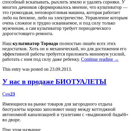
способный вскапывать, рыхлить землю и удалять сорняки. У
многих дачников сформировалось мнение, что культиватор —
это громоздкая, неповоротливая машина, которая работает
либо на бензине, либо на электричестве. Управление которым
очень сложное и трудно осваиваемое, и под силу только
мужчинам, а сам культиватор требует периодического
дорогостоящего ремонта.
Наш
культиватор Торнадо
полностью лишён всех этих
недостатков. Хоть он и механический, но для достижения его
эффективной работы требуется приложить минимум усилий,
работать с ним под силу даже ребенку.
Continue reading
→
This entry was posted on 23.09.2013.
У нас в продаже БИОТУАЛЕТЫ
Сен
23
Имеющиеся на рынке товаров для загородного отдыха
биотуалеты хорошо заполняют нишу между коттеджной
автономной канализацией и туалетами с «выдвижной бадьёй»
во дворе.
При этом название