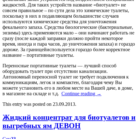
жидкостей. Для таких устройств название «биотуалет» не
совсем правильное – по сути дела это химические туалеты,
поскольку в них в подавляющем большинстве случаев
используются химические средства для уничтожения
фекального запаха. Средства биологические (бактериальные,
энзимы) здесь применяются мало – они начинают работать не
сразу (после каждой заправки должно пройти некоторое
время, иногда и пара часов, до уничтожения запаха) и гораздо
дороже. За границейиспользуется гораздо более корректное
название – портативные туалеты.
Переносные портативные туалеты — лучший способ
оборудовать туалет при отсутствии канализации.
Автономный переносной туалет не требует подключения к
коммуникациям, легок и компактен, благодаря чему Вы
можете установить его в любом месте на Вашей даче, в доме,
в магазине на складе и т.д.
Continue reading
→
This entry was posted on 23.09.2013.
Жидкий концентрат для биотуалетов и
выгребных ям ДЕВОН
Сен
23