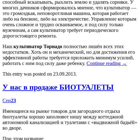
способный вскапывать, рыхлить землю и удалять сорняки. У
многих дачников сформировалось мнение, что культиватор —
это громоздкая, неповоротливая машина, которая работает
либо на бензине, либо на электричестве. Управление которым
очень сложное и трудно осваиваемое, и под силу только
мужчинам, а сам культиватор требует периодического
дорогостоящего ремонта.
Наш
культиватор Торнадо
полностью лишён всех этих
недостатков. Хоть он и механический, но для достижения его
эффективной работы требуется приложить минимум усилий,
работать с ним под силу даже ребенку.
Continue reading
→
This entry was posted on 23.09.2013.
У нас в продаже БИОТУАЛЕТЫ
Сен
23
Имеющиеся на рынке товаров для загородного отдыха
биотуалеты хорошо заполняют нишу между коттеджной
автономной канализацией и туалетами с «выдвижной бадьёй»
во дворе.
При этом название