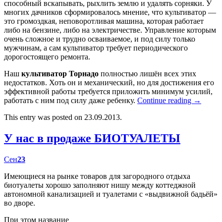
способный вскапывать, рыхлить землю и удалять сорняки. У
многих дачников сформировалось мнение, что культиватор —
это громоздкая, неповоротливая машина, которая работает
либо на бензине, либо на электричестве. Управление которым
очень сложное и трудно осваиваемое, и под силу только
мужчинам, а сам культиватор требует периодического
дорогостоящего ремонта.
Наш
культиватор Торнадо
полностью лишён всех этих
недостатков. Хоть он и механический, но для достижения его
эффективной работы требуется приложить минимум усилий,
работать с ним под силу даже ребенку.
Continue reading
→
This entry was posted on 23.09.2013.
У нас в продаже БИОТУАЛЕТЫ
Сен
23
Имеющиеся на рынке товаров для загородного отдыха
биотуалеты хорошо заполняют нишу между коттеджной
автономной канализацией и туалетами с «выдвижной бадьёй»
во дворе.
При этом название