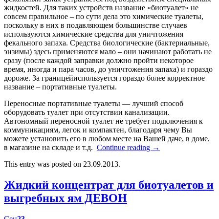
жидкостей. Для таких устройств название «биотуалет» не
совсем правильное – по сути дела это химические туалеты,
поскольку в них в подавляющем большинстве случаев
используются химические средства для уничтожения
фекального запаха. Средства биологические (бактериальные,
энзимы) здесь применяются мало – они начинают работать не
сразу (после каждой заправки должно пройти некоторое
время, иногда и пара часов, до уничтожения запаха) и гораздо
дороже. За границейиспользуется гораздо более корректное
название – портативные туалеты.
Переносные портативные туалеты — лучший способ
оборудовать туалет при отсутствии канализации.
Автономный переносной туалет не требует подключения к
коммуникациям, легок и компактен, благодаря чему Вы
можете установить его в любом месте на Вашей даче, в доме,
в магазине на складе и т.д.
Continue reading
→
This entry was posted on 23.09.2013.
Жидкий концентрат для биотуалетов и
выгребных ям ДЕВОН
Сен
23