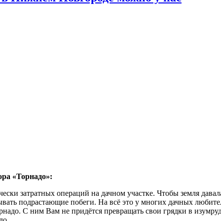
ора «Торнадо»:
ески затратных операций на дачном участке. Чтобы земля давал
ывать подрастающие побеги. На всё это у многих дачных любите
адо. С ним Вам не придётся превращать свои грядки в изумрудн
до.