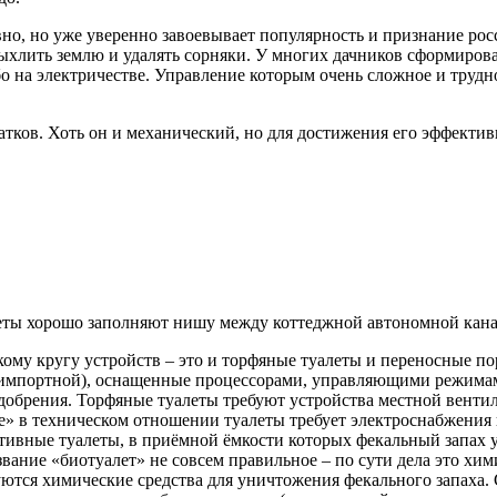
но, но уже уверенно завоевывает популярность и признание росс
ыхлить землю и удалять сорняки. У многих дачников сформирова
о на электричестве. Управление которым очень сложное и трудно
атков. Хоть он и механический, но для достижения его эффекти
еты хорошо заполняют нишу между коттеджной автономной кана
ому кругу устройств – это и торфяные туалеты и переносные п
 импортной), оснащенные процессорами, управляющими режима
добрения. Торфяные туалеты требуют устройства местной венти
» в техническом отношении туалеты требует электроснабжения 
ивные туалеты, в приёмной ёмкости которых фекальный запах у
вание «биотуалет» не совсем правильное – по сути дела это хим
ются химические средства для уничтожения фекального запаха. 