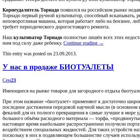
Корнеудалитель Торнадо
появился на российском рынке недав
Торнадо первый ручной культиватор, способный вскапывать, р
неповоротливая машина, которая работает либо на бензине, либ
требует периодического дорогостоящего ремонта.
Наш
культиватор Торнадо
полностью лишён всех этих недост
ним под силу даже ребенку.
Continue reading
→
This entry was posted on 23.09.2013.
У нас в продаже БИОТУАЛЕТЫ
Сен
23
Имеющиеся на рынке товаров для загородного отдыха биотуал
При этом название «биотуалет» применяют к достаточно широк
последние достижения передовой научной мысли (в основном
фекалий для их полного превращения в самые лучшие в мире у
большого объёма расходного материала — торфа, «продвинутые
настоящее время наибольшее распространении получили портат
воздействием специальных жидкостей. Для таких устройств наз
поскольку в них в подавляющем большинстве случаев использу