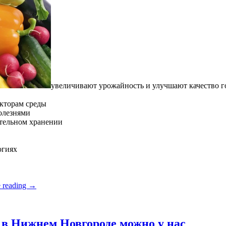
увеличивают урожайность и улучшают качество 
кторам среды
олезнями
ительном хранении
огиях
 reading
→
в Нижнем Новгороде можно у нас