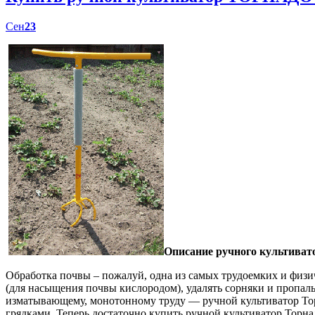
Сен
23
Описание ручного культиват
Обработка почвы – пожалуй, одна из самых трудоемких и физич
(для насыщения почвы кислородом), удалять сорняки и пропал
изматывающему, монотонному труду — ручной культиватор Торн
грядками. Теперь достаточно купить ручной культиватор Торна