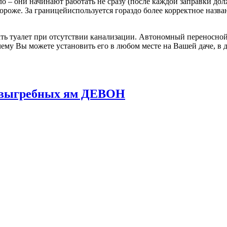
о – они начинают работать не сразу (после каждой заправки до
 дороже. За границейиспользуется гораздо более корректное назв
ь туалет при отсутствии канализации. Автономный переносной 
ему Вы можете установить его в любом месте на Вашей даче, в д
и выгребных ям ДЕВОН