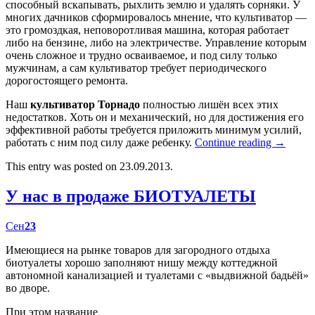
способный вскапывать, рыхлить землю и удалять сорняки. У
многих дачников сформировалось мнение, что культиватор —
это громоздкая, неповоротливая машина, которая работает
либо на бензине, либо на электричестве. Управление которым
очень сложное и трудно осваиваемое, и под силу только
мужчинам, а сам культиватор требует периодического
дорогостоящего ремонта.
Наш
культиватор Торнадо
полностью лишён всех этих
недостатков. Хоть он и механический, но для достижения его
эффективной работы требуется приложить минимум усилий,
работать с ним под силу даже ребенку.
Continue reading
→
This entry was posted on 23.09.2013.
У нас в продаже БИОТУАЛЕТЫ
Сен
23
Имеющиеся на рынке товаров для загородного отдыха
биотуалеты хорошо заполняют нишу между коттеджной
автономной канализацией и туалетами с «выдвижной бадьёй»
во дворе.
При этом название