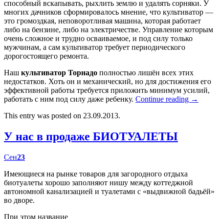
способный вскапывать, рыхлить землю и удалять сорняки. У
многих дачников сформировалось мнение, что культиватор —
это громоздкая, неповоротливая машина, которая работает
либо на бензине, либо на электричестве. Управление которым
очень сложное и трудно осваиваемое, и под силу только
мужчинам, а сам культиватор требует периодического
дорогостоящего ремонта.
Наш
культиватор Торнадо
полностью лишён всех этих
недостатков. Хоть он и механический, но для достижения его
эффективной работы требуется приложить минимум усилий,
работать с ним под силу даже ребенку.
Continue reading
→
This entry was posted on 23.09.2013.
У нас в продаже БИОТУАЛЕТЫ
Сен
23
Имеющиеся на рынке товаров для загородного отдыха
биотуалеты хорошо заполняют нишу между коттеджной
автономной канализацией и туалетами с «выдвижной бадьёй»
во дворе.
При этом название