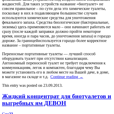
жидкостей. Для таких устройств название «биотуалет» не
совсем правильное – по сути дела это химические туалеты,
поскольку в них в подавляющем большинстве случаев
используются химические средства для уничтожения
фекального запаха. Средства биологические (бактериальные,
энзимы) здесь применяются мало – они начинают работать не
сразу (после каждой заправки должно пройти некоторое
время, иногда и пара часов, до уничтожения запаха) и гораздо
дороже. За границейиспользуется гораздо более корректное
название – портативные туалеты.
Переносные портативные туалеты — лучший способ
оборудовать туалет при отсутствии канализации.
Автономный переносной туалет не требует подключения к
коммуникациям, легок и компактен, благодаря чему Вы
можете установить его в любом месте на Вашей даче, в доме,
в магазине на складе и т.д.
Continue reading
→
This entry was posted on 23.09.2013.
Жидкий концентрат для биотуалетов и
выгребных ям ДЕВОН
Сен
23