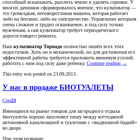
способный вскапывать, рыхлить землю и удалять сорняки. У
многих дачников сформировалось мнение, что культиватор —
это громоздкая, неповоротливая машина, которая работает
либо на бензине, либо на электричестве. Управление которым
очень сложное и трудно осваиваемое, и под силу только
мужчинам, а сам культиватор требует периодического
дорогостоящего ремонта.
Наш
культиватор Торнадо
полностью лишён всех этих
недостатков. Хоть он и механический, но для достижения его
эффективной работы требуется приложить минимум усилий,
работать с ним под силу даже ребенку.
Continue reading
→
This entry was posted on 23.09.2013.
У нас в продаже БИОТУАЛЕТЫ
Сен
23
Имеющиеся на рынке товаров для загородного отдыха
биотуалеты хорошо заполняют нишу между коттеджной
автономной канализацией и туалетами с «выдвижной бадьёй»
во дворе.
При этом название