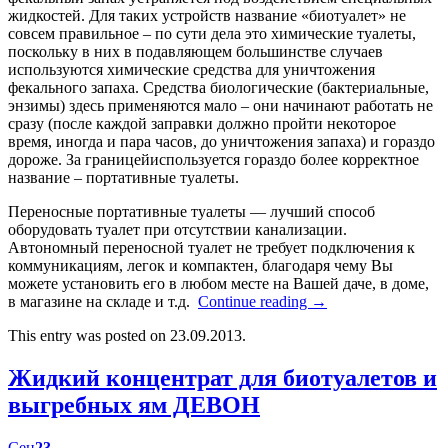
жидкостей. Для таких устройств название «биотуалет» не
совсем правильное – по сути дела это химические туалеты,
поскольку в них в подавляющем большинстве случаев
используются химические средства для уничтожения
фекального запаха. Средства биологические (бактериальные,
энзимы) здесь применяются мало – они начинают работать не
сразу (после каждой заправки должно пройти некоторое
время, иногда и пара часов, до уничтожения запаха) и гораздо
дороже. За границейиспользуется гораздо более корректное
название – портативные туалеты.
Переносные портативные туалеты — лучший способ
оборудовать туалет при отсутствии канализации.
Автономный переносной туалет не требует подключения к
коммуникациям, легок и компактен, благодаря чему Вы
можете установить его в любом месте на Вашей даче, в доме,
в магазине на складе и т.д.
Continue reading
→
This entry was posted on 23.09.2013.
Жидкий концентрат для биотуалетов и
выгребных ям ДЕВОН
Сен
23