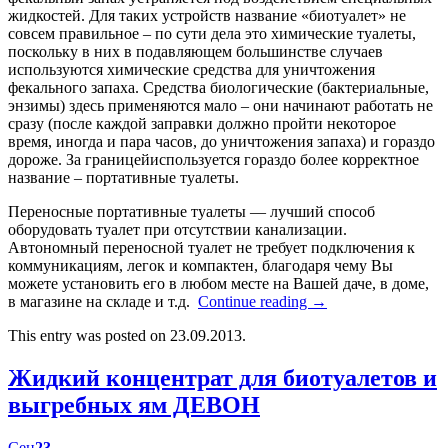
жидкостей. Для таких устройств название «биотуалет» не
совсем правильное – по сути дела это химические туалеты,
поскольку в них в подавляющем большинстве случаев
используются химические средства для уничтожения
фекального запаха. Средства биологические (бактериальные,
энзимы) здесь применяются мало – они начинают работать не
сразу (после каждой заправки должно пройти некоторое
время, иногда и пара часов, до уничтожения запаха) и гораздо
дороже. За границейиспользуется гораздо более корректное
название – портативные туалеты.
Переносные портативные туалеты — лучший способ
оборудовать туалет при отсутствии канализации.
Автономный переносной туалет не требует подключения к
коммуникациям, легок и компактен, благодаря чему Вы
можете установить его в любом месте на Вашей даче, в доме,
в магазине на складе и т.д.
Continue reading
→
This entry was posted on 23.09.2013.
Жидкий концентрат для биотуалетов и
выгребных ям ДЕВОН
Сен
23