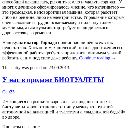
способный вскапывать, рыхлить землю и удалять сорняки. У
многих дачников сформировалось мнение, что культиватор —
это громоздкая, неповоротливая машина, которая работает
либо на бензине, либо на электричестве. Управление которым
очень сложное и трудно осваиваемое, и под силу только
мужчинам, а сам культиватор требует периодического
дорогостоящего ремонта.
Наш
культиватор Торнадо
полностью лишён всех этих
недостатков. Хоть он и механический, но для достижения его
эффективной работы требуется приложить минимум усилий,
работать с ним под силу даже ребенку.
Continue reading
→
This entry was posted on 23.09.2013.
У нас в продаже БИОТУАЛЕТЫ
Сен
23
Имеющиеся на рынке товаров для загородного отдыха
биотуалеты хорошо заполняют нишу между коттеджной
автономной канализацией и туалетами с «выдвижной бадьёй»
во дворе.
При этом название