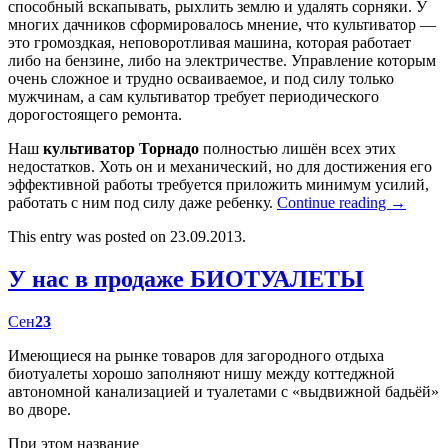
способный вскапывать, рыхлить землю и удалять сорняки. У
многих дачников сформировалось мнение, что культиватор —
это громоздкая, неповоротливая машина, которая работает
либо на бензине, либо на электричестве. Управление которым
очень сложное и трудно осваиваемое, и под силу только
мужчинам, а сам культиватор требует периодического
дорогостоящего ремонта.
Наш
культиватор Торнадо
полностью лишён всех этих
недостатков. Хоть он и механический, но для достижения его
эффективной работы требуется приложить минимум усилий,
работать с ним под силу даже ребенку.
Continue reading
→
This entry was posted on 23.09.2013.
У нас в продаже БИОТУАЛЕТЫ
Сен
23
Имеющиеся на рынке товаров для загородного отдыха
биотуалеты хорошо заполняют нишу между коттеджной
автономной канализацией и туалетами с «выдвижной бадьёй»
во дворе.
При этом название