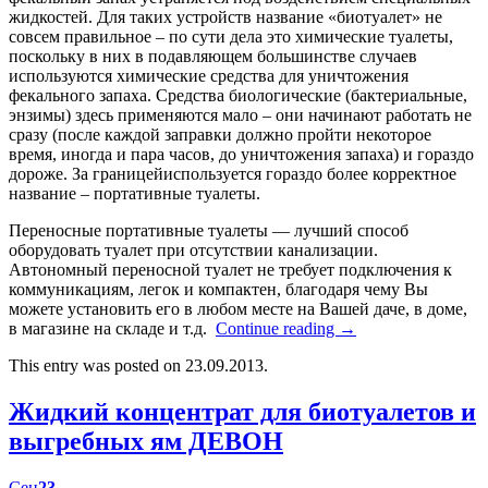
жидкостей. Для таких устройств название «биотуалет» не
совсем правильное – по сути дела это химические туалеты,
поскольку в них в подавляющем большинстве случаев
используются химические средства для уничтожения
фекального запаха. Средства биологические (бактериальные,
энзимы) здесь применяются мало – они начинают работать не
сразу (после каждой заправки должно пройти некоторое
время, иногда и пара часов, до уничтожения запаха) и гораздо
дороже. За границейиспользуется гораздо более корректное
название – портативные туалеты.
Переносные портативные туалеты — лучший способ
оборудовать туалет при отсутствии канализации.
Автономный переносной туалет не требует подключения к
коммуникациям, легок и компактен, благодаря чему Вы
можете установить его в любом месте на Вашей даче, в доме,
в магазине на складе и т.д.
Continue reading
→
This entry was posted on 23.09.2013.
Жидкий концентрат для биотуалетов и
выгребных ям ДЕВОН
Сен
23