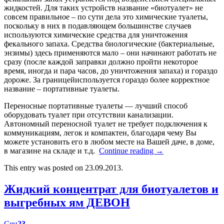
жидкостей. Для таких устройств название «биотуалет» не
совсем правильное – по сути дела это химические туалеты,
поскольку в них в подавляющем большинстве случаев
используются химические средства для уничтожения
фекального запаха. Средства биологические (бактериальные,
энзимы) здесь применяются мало – они начинают работать не
сразу (после каждой заправки должно пройти некоторое
время, иногда и пара часов, до уничтожения запаха) и гораздо
дороже. За границейиспользуется гораздо более корректное
название – портативные туалеты.
Переносные портативные туалеты — лучший способ
оборудовать туалет при отсутствии канализации.
Автономный переносной туалет не требует подключения к
коммуникациям, легок и компактен, благодаря чему Вы
можете установить его в любом месте на Вашей даче, в доме,
в магазине на складе и т.д.
Continue reading
→
This entry was posted on 23.09.2013.
Жидкий концентрат для биотуалетов и
выгребных ям ДЕВОН
Сен
23