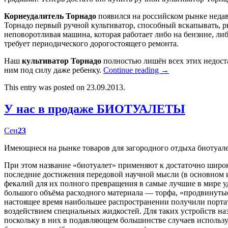
Корнеудалитель Торнадо
появился на российском рынке недав
Торнадо первый ручной культиватор, способный вскапывать, р
неповоротливая машина, которая работает либо на бензине, либ
требует периодического дорогостоящего ремонта.
Наш
культиватор Торнадо
полностью лишён всех этих недост
ним под силу даже ребенку.
Continue reading
→
This entry was posted on 23.09.2013.
У нас в продаже БИОТУАЛЕТЫ
Сен
23
Имеющиеся на рынке товаров для загородного отдыха биотуал
При этом название «биотуалет» применяют к достаточно широк
последние достижения передовой научной мысли (в основном
фекалий для их полного превращения в самые лучшие в мире у
большого объёма расходного материала — торфа, «продвинутые
настоящее время наибольшее распространении получили портат
воздействием специальных жидкостей. Для таких устройств наз
поскольку в них в подавляющем большинстве случаев использу