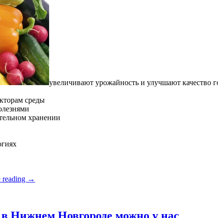
увеличивают урожайность и улучшают качество 
кторам среды
олезнями
ительном хранении
огиях
 reading
→
в Нижнем Новгороде можно у нас