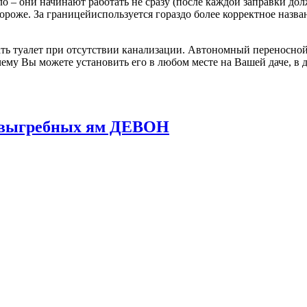
о – они начинают работать не сразу (после каждой заправки до
 дороже. За границейиспользуется гораздо более корректное назв
ь туалет при отсутствии канализации. Автономный переносной 
ему Вы можете установить его в любом месте на Вашей даче, в д
и выгребных ям ДЕВОН