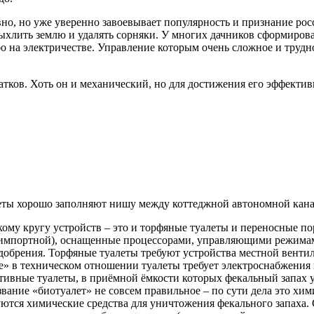
но, но уже уверенно завоевывает популярность и признание росс
ыхлить землю и удалять сорняки. У многих дачников сформирова
о на электричестве. Управление которым очень сложное и трудно
атков. Хоть он и механический, но для достижения его эффекти
еты хорошо заполняют нишу между коттеджной автономной кана
ому кругу устройств – это и торфяные туалеты и переносные п
 импортной), оснащенные процессорами, управляющими режима
добрения. Торфяные туалеты требуют устройства местной венти
» в техническом отношении туалеты требует электроснабжения 
ивные туалеты, в приёмной ёмкости которых фекальный запах у
вание «биотуалет» не совсем правильное – по сути дела это хим
ются химические средства для уничтожения фекального запаха. 