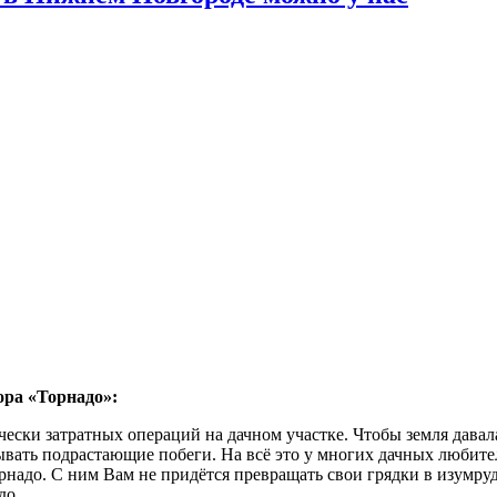
ора «Торнадо»:
ески затратных операций на дачном участке. Чтобы земля давал
ывать подрастающие побеги. На всё это у многих дачных любите
адо. С ним Вам не придётся превращать свои грядки в изумрудн
до.