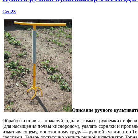
Сен
23
Описание ручного культиват
Обработка почвы – пожалуй, одна из самых трудоемких и физич
(для насыщения почвы кислородом), удалять сорняки и пропал
изматывающему, монотонному труду — ручной культиватор Торн
грядками. Теперь достаточно купить ручной культиватор Торна