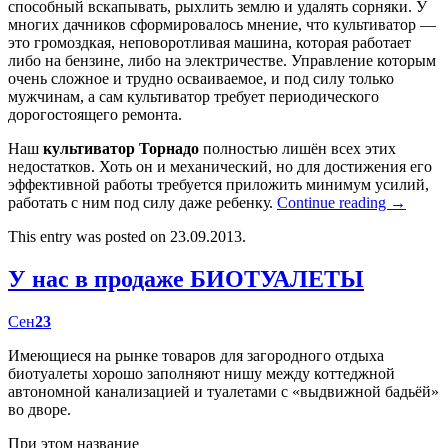
способный вскапывать, рыхлить землю и удалять сорняки. У
многих дачников сформировалось мнение, что культиватор —
это громоздкая, неповоротливая машина, которая работает
либо на бензине, либо на электричестве. Управление которым
очень сложное и трудно осваиваемое, и под силу только
мужчинам, а сам культиватор требует периодического
дорогостоящего ремонта.
Наш
культиватор Торнадо
полностью лишён всех этих
недостатков. Хоть он и механический, но для достижения его
эффективной работы требуется приложить минимум усилий,
работать с ним под силу даже ребенку.
Continue reading
→
This entry was posted on 23.09.2013.
У нас в продаже БИОТУАЛЕТЫ
Сен
23
Имеющиеся на рынке товаров для загородного отдыха
биотуалеты хорошо заполняют нишу между коттеджной
автономной канализацией и туалетами с «выдвижной бадьёй»
во дворе.
При этом название