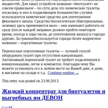
жидкостей. Для таких устройств название «биотуалет» не
совсем правильное – по сути дела это химические туалеты,
поскольку в них в подавляющем большинстве случаев
используются химические средства для уничтожения
фекального запаха. Средства биологические (бактериальные,
энзимы) здесь применяются мало – они начинают работать не
сразу (после каждой заправки должно пройти некоторое
время, иногда и пара часов, до уничтожения запаха) и гораздо
дороже. За границейиспользуется гораздо более корректное
название – портативные туалеты.
Переносные портативные туалеты — лучший способ
оборудовать туалет при отсутствии канализации.
Автономный переносной туалет не требует подключения к
коммуникациям, легок и компактен, благодаря чему Вы
можете установить его в любом месте на Вашей даче, в доме,
в магазине на складе и т.д.
Continue reading
→
This entry was posted on 23.09.2013.
Жидкий концентрат для биотуалетов и
выгребных ям ДЕВОН
Сен
23