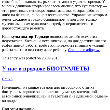
способный вскапывать, рыхлить землю и удалять сорняки. У
многих дачников сформировалось мнение, что культиватор —
это громоздкая, неповоротливая машина, которая работает
либо на бензине, либо на электричестве. Управление которым
очень сложное и трудно осваиваемое, и под силу только
мужчинам, а сам культиватор требует периодического
дорогостоящего ремонта.
Наш
культиватор Торнадо
полностью лишён всех этих
недостатков. Хоть он и механический, но для достижения его
эффективной работы требуется приложить минимум усилий,
работать с ним под силу даже ребенку.
Continue reading
→
This entry was posted on 23.09.2013.
У нас в продаже БИОТУАЛЕТЫ
Сен
23
Имеющиеся на рынке товаров для загородного отдыха
биотуалеты хорошо заполняют нишу между коттеджной
автономной канализацией и туалетами с «выдвижной бадьёй»
во дворе.
При этом название