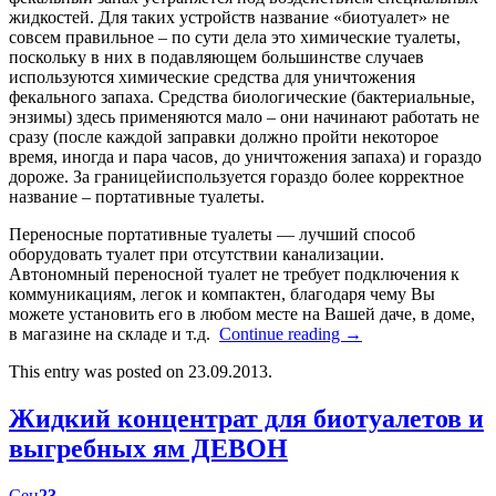
жидкостей. Для таких устройств название «биотуалет» не
совсем правильное – по сути дела это химические туалеты,
поскольку в них в подавляющем большинстве случаев
используются химические средства для уничтожения
фекального запаха. Средства биологические (бактериальные,
энзимы) здесь применяются мало – они начинают работать не
сразу (после каждой заправки должно пройти некоторое
время, иногда и пара часов, до уничтожения запаха) и гораздо
дороже. За границейиспользуется гораздо более корректное
название – портативные туалеты.
Переносные портативные туалеты — лучший способ
оборудовать туалет при отсутствии канализации.
Автономный переносной туалет не требует подключения к
коммуникациям, легок и компактен, благодаря чему Вы
можете установить его в любом месте на Вашей даче, в доме,
в магазине на складе и т.д.
Continue reading
→
This entry was posted on 23.09.2013.
Жидкий концентрат для биотуалетов и
выгребных ям ДЕВОН
Сен
23