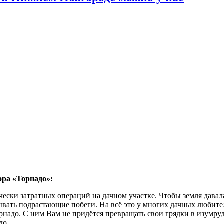
ора «Торнадо»:
ески затратных операций на дачном участке. Чтобы земля давал
ывать подрастающие побеги. На всё это у многих дачных любите
адо. С ним Вам не придётся превращать свои грядки в изумрудн
до.