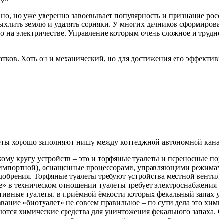
но, но уже уверенно завоевывает популярность и признание росс
ыхлить землю и удалять сорняки. У многих дачников сформирова
о на электричестве. Управление которым очень сложное и трудно
атков. Хоть он и механический, но для достижения его эффекти
еты хорошо заполняют нишу между коттеджной автономной кана
ому кругу устройств – это и торфяные туалеты и переносные п
 импортной), оснащенные процессорами, управляющими режима
добрения. Торфяные туалеты требуют устройства местной венти
» в техническом отношении туалеты требует электроснабжения 
ивные туалеты, в приёмной ёмкости которых фекальный запах у
вание «биотуалет» не совсем правильное – по сути дела это хим
ются химические средства для уничтожения фекального запаха. 