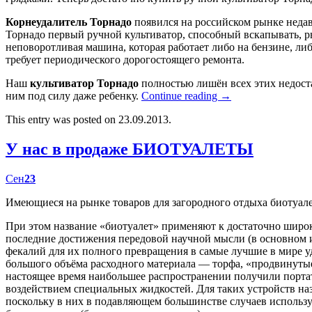
Корнеудалитель Торнадо
появился на российском рынке недав
Торнадо первый ручной культиватор, способный вскапывать, р
неповоротливая машина, которая работает либо на бензине, либ
требует периодического дорогостоящего ремонта.
Наш
культиватор Торнадо
полностью лишён всех этих недост
ним под силу даже ребенку.
Continue reading
→
This entry was posted on 23.09.2013.
У нас в продаже БИОТУАЛЕТЫ
Сен
23
Имеющиеся на рынке товаров для загородного отдыха биотуал
При этом название «биотуалет» применяют к достаточно широк
последние достижения передовой научной мысли (в основном
фекалий для их полного превращения в самые лучшие в мире у
большого объёма расходного материала — торфа, «продвинутые
настоящее время наибольшее распространении получили портат
воздействием специальных жидкостей. Для таких устройств наз
поскольку в них в подавляющем большинстве случаев использу