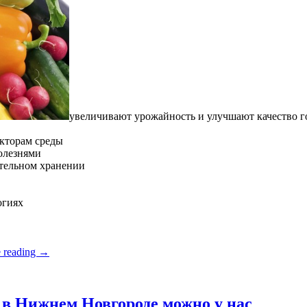
увеличивают урожайность и улучшают качество 
кторам среды
олезнями
ительном хранении
огиях
 reading
→
в Нижнем Новгороде можно у нас