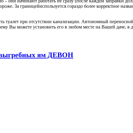
о – они начинают работать не сразу (после каждой заправки до
 дороже. За границейиспользуется гораздо более корректное назв
ь туалет при отсутствии канализации. Автономный переносной 
ему Вы можете установить его в любом месте на Вашей даче, в д
и выгребных ям ДЕВОН