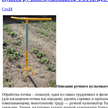
Сен
23
Описание ручного культиват
Обработка почвы – пожалуй, одна из самых трудоемких и физич
(для насыщения почвы кислородом), удалять сорняки и пропал
изматывающему, монотонному труду — ручной культиватор Торн
грядками. Теперь достаточно купить ручной культиватор Торна