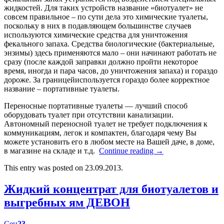
жидкостей. Для таких устройств название «биотуалет» не
совсем правильное – по сути дела это химические туалеты,
поскольку в них в подавляющем большинстве случаев
используются химические средства для уничтожения
фекального запаха. Средства биологические (бактериальные,
энзимы) здесь применяются мало – они начинают работать не
сразу (после каждой заправки должно пройти некоторое
время, иногда и пара часов, до уничтожения запаха) и гораздо
дороже. За границейиспользуется гораздо более корректное
название – портативные туалеты.
Переносные портативные туалеты — лучший способ
оборудовать туалет при отсутствии канализации.
Автономный переносной туалет не требует подключения к
коммуникациям, легок и компактен, благодаря чему Вы
можете установить его в любом месте на Вашей даче, в доме,
в магазине на складе и т.д.
Continue reading
→
This entry was posted on 23.09.2013.
Жидкий концентрат для биотуалетов и
выгребных ям ДЕВОН
Сен
23