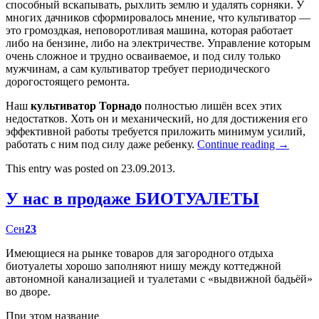
способный вскапывать, рыхлить землю и удалять сорняки. У
многих дачников сформировалось мнение, что культиватор —
это громоздкая, неповоротливая машина, которая работает
либо на бензине, либо на электричестве. Управление которым
очень сложное и трудно осваиваемое, и под силу только
мужчинам, а сам культиватор требует периодического
дорогостоящего ремонта.
Наш
культиватор Торнадо
полностью лишён всех этих
недостатков. Хоть он и механический, но для достижения его
эффективной работы требуется приложить минимум усилий,
работать с ним под силу даже ребенку.
Continue reading
→
This entry was posted on 23.09.2013.
У нас в продаже БИОТУАЛЕТЫ
Сен
23
Имеющиеся на рынке товаров для загородного отдыха
биотуалеты хорошо заполняют нишу между коттеджной
автономной канализацией и туалетами с «выдвижной бадьёй»
во дворе.
При этом название