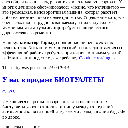
способный вскапывать, рыхлить землю и удалять сорняки. У
многих дачников сформировалось мнение, что культиватор —
это громоздкая, неповоротливая машина, которая работает
либо на бензине, либо на электричестве. Управление которым
очень сложное и трудно осваиваемое, и под силу только
мужчинам, а сам культиватор требует периодического
дорогостоящего ремонта.
Наш
культиватор Торнадо
полностью лишён всех этих
недостатков. Хоть он и механический, но для достижения его
эффективной работы требуется приложить минимум усилий,
работать с ним под силу даже ребенку.
Continue reading
→
This entry was posted on 23.09.2013.
У нас в продаже БИОТУАЛЕТЫ
Сен
23
Имеющиеся на рынке товаров для загородного отдыха
биотуалеты хорошо заполняют нишу между коттеджной
автономной канализацией и туалетами с «выдвижной бадьёй»
во дворе.
При этом название