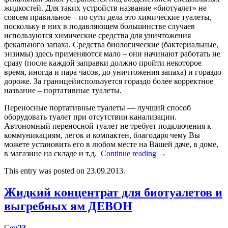
жидкостей. Для таких устройств название «биотуалет» не
совсем правильное – по сути дела это химические туалеты,
поскольку в них в подавляющем большинстве случаев
используются химические средства для уничтожения
фекального запаха. Средства биологические (бактериальные,
энзимы) здесь применяются мало – они начинают работать не
сразу (после каждой заправки должно пройти некоторое
время, иногда и пара часов, до уничтожения запаха) и гораздо
дороже. За границейиспользуется гораздо более корректное
название – портативные туалеты.
Переносные портативные туалеты — лучший способ
оборудовать туалет при отсутствии канализации.
Автономный переносной туалет не требует подключения к
коммуникациям, легок и компактен, благодаря чему Вы
можете установить его в любом месте на Вашей даче, в доме,
в магазине на складе и т.д.
Continue reading
→
This entry was posted on 23.09.2013.
Жидкий концентрат для биотуалетов и
выгребных ям ДЕВОН
Сен
23