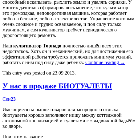
способный вскапывать, рыхлить землю и удалять сорняки. У
многих дачников сформировалось мнение, что культиватор —
это громоздкая, неповоротливая машина, которая работает
либо на бензине, либо на электричестве. Управление которым
очень сложное и трудно осваиваемое, и под силу только
мужчинам, а сам культиватор требует периодического
дорогостоящего ремонта.
Наш
культиватор Торнадо
полностью лишён всех этих
недостатков. Хоть он и механический, но для достижения его
эффективной работы требуется приложить минимум усилий,
работать с ним под силу даже ребенку.
Continue reading
→
This entry was posted on 23.09.2013.
У нас в продаже БИОТУАЛЕТЫ
Сен
23
Имеющиеся на рынке товаров для загородного отдыха
биотуалеты хорошо заполняют нишу между коттеджной
автономной канализацией и туалетами с «выдвижной бадьёй»
во дворе.
При этом название