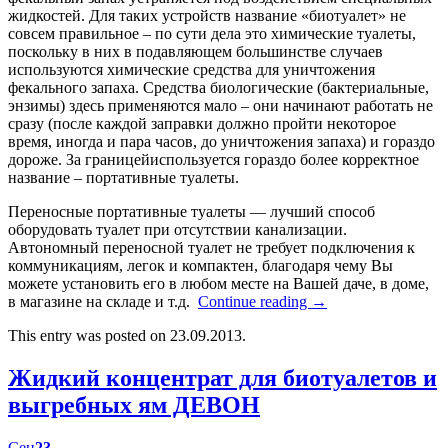
жидкостей. Для таких устройств название «биотуалет» не
совсем правильное – по сути дела это химические туалеты,
поскольку в них в подавляющем большинстве случаев
используются химические средства для уничтожения
фекального запаха. Средства биологические (бактериальные,
энзимы) здесь применяются мало – они начинают работать не
сразу (после каждой заправки должно пройти некоторое
время, иногда и пара часов, до уничтожения запаха) и гораздо
дороже. За границейиспользуется гораздо более корректное
название – портативные туалеты.
Переносные портативные туалеты — лучший способ
оборудовать туалет при отсутствии канализации.
Автономный переносной туалет не требует подключения к
коммуникациям, легок и компактен, благодаря чему Вы
можете установить его в любом месте на Вашей даче, в доме,
в магазине на складе и т.д.
Continue reading
→
This entry was posted on 23.09.2013.
Жидкий концентрат для биотуалетов и
выгребных ям ДЕВОН
Сен
23