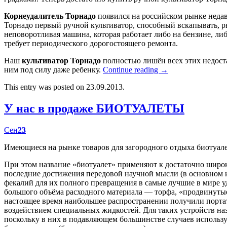
Корнеудалитель Торнадо
появился на российском рынке недав
Торнадо первый ручной культиватор, способный вскапывать, р
неповоротливая машина, которая работает либо на бензине, либ
требует периодического дорогостоящего ремонта.
Наш
культиватор Торнадо
полностью лишён всех этих недост
ним под силу даже ребенку.
Continue reading
→
This entry was posted on 23.09.2013.
У нас в продаже БИОТУАЛЕТЫ
Сен
23
Имеющиеся на рынке товаров для загородного отдыха биотуал
При этом название «биотуалет» применяют к достаточно широк
последние достижения передовой научной мысли (в основном
фекалий для их полного превращения в самые лучшие в мире у
большого объёма расходного материала — торфа, «продвинутые
настоящее время наибольшее распространении получили портат
воздействием специальных жидкостей. Для таких устройств наз
поскольку в них в подавляющем большинстве случаев использу