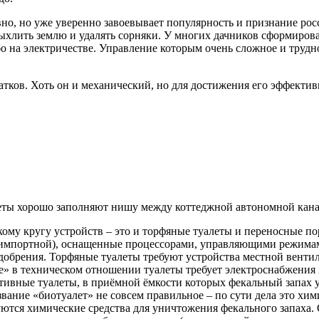
но, но уже уверенно завоевывает популярность и признание росс
ыхлить землю и удалять сорняки. У многих дачников сформирова
о на электричестве. Управление которым очень сложное и трудно
атков. Хоть он и механический, но для достижения его эффекти
еты хорошо заполняют нишу между коттеджной автономной кана
ому кругу устройств – это и торфяные туалеты и переносные п
 импортной), оснащенные процессорами, управляющими режима
добрения. Торфяные туалеты требуют устройства местной венти
» в техническом отношении туалеты требует электроснабжения 
ивные туалеты, в приёмной ёмкости которых фекальный запах у
вание «биотуалет» не совсем правильное – по сути дела это хим
ются химические средства для уничтожения фекального запаха. 