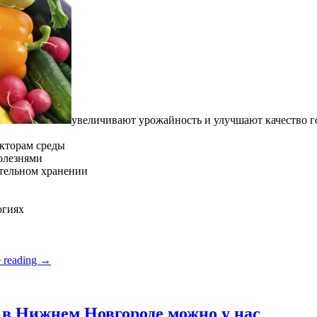
увеличивают урожайность и улучшают качество 
кторам среды
олезнями
ительном хранении
огиях
 reading
→
в Нижнем Новгороде можно у нас