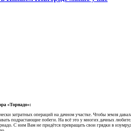
ора «Торнадо»:
ески затратных операций на дачном участке. Чтобы земля давал
ывать подрастающие побеги. На всё это у многих дачных любите
адо. С ним Вам не придётся превращать свои грядки в изумрудн
до.