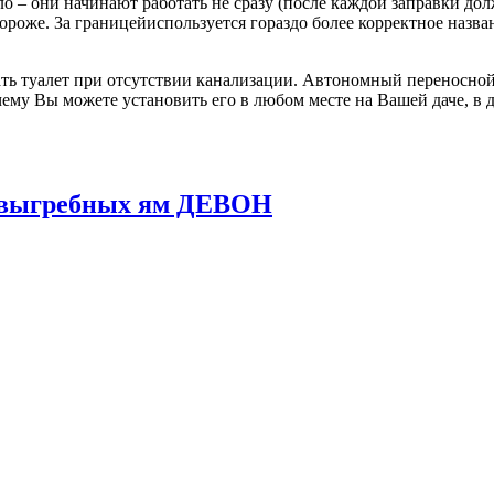
о – они начинают работать не сразу (после каждой заправки до
 дороже. За границейиспользуется гораздо более корректное назв
ь туалет при отсутствии канализации. Автономный переносной 
ему Вы можете установить его в любом месте на Вашей даче, в д
и выгребных ям ДЕВОН