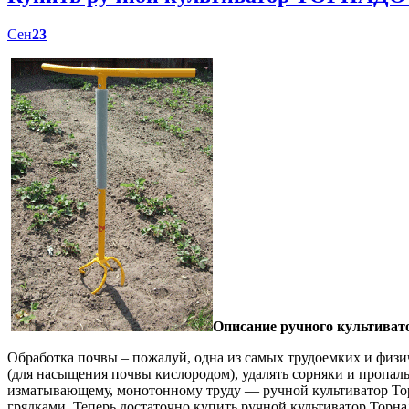
Сен
23
Описание ручного культиват
Обработка почвы – пожалуй, одна из самых трудоемких и физич
(для насыщения почвы кислородом), удалять сорняки и пропал
изматывающему, монотонному труду — ручной культиватор Торн
грядками. Теперь достаточно купить ручной культиватор Торна