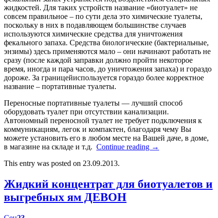
жидкостей. Для таких устройств название «биотуалет» не
совсем правильное – по сути дела это химические туалеты,
поскольку в них в подавляющем большинстве случаев
используются химические средства для уничтожения
фекального запаха. Средства биологические (бактериальные,
энзимы) здесь применяются мало – они начинают работать не
сразу (после каждой заправки должно пройти некоторое
время, иногда и пара часов, до уничтожения запаха) и гораздо
дороже. За границейиспользуется гораздо более корректное
название – портативные туалеты.
Переносные портативные туалеты — лучший способ
оборудовать туалет при отсутствии канализации.
Автономный переносной туалет не требует подключения к
коммуникациям, легок и компактен, благодаря чему Вы
можете установить его в любом месте на Вашей даче, в доме,
в магазине на складе и т.д.
Continue reading
→
This entry was posted on 23.09.2013.
Жидкий концентрат для биотуалетов и
выгребных ям ДЕВОН
Сен
23