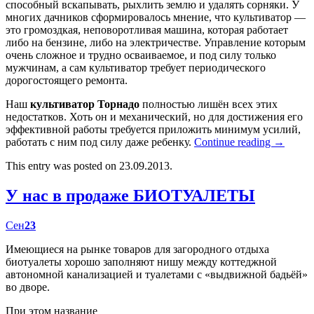
способный вскапывать, рыхлить землю и удалять сорняки. У
многих дачников сформировалось мнение, что культиватор —
это громоздкая, неповоротливая машина, которая работает
либо на бензине, либо на электричестве. Управление которым
очень сложное и трудно осваиваемое, и под силу только
мужчинам, а сам культиватор требует периодического
дорогостоящего ремонта.
Наш
культиватор Торнадо
полностью лишён всех этих
недостатков. Хоть он и механический, но для достижения его
эффективной работы требуется приложить минимум усилий,
работать с ним под силу даже ребенку.
Continue reading
→
This entry was posted on 23.09.2013.
У нас в продаже БИОТУАЛЕТЫ
Сен
23
Имеющиеся на рынке товаров для загородного отдыха
биотуалеты хорошо заполняют нишу между коттеджной
автономной канализацией и туалетами с «выдвижной бадьёй»
во дворе.
При этом название