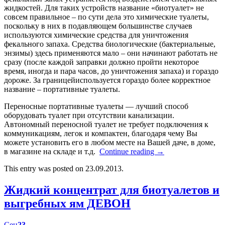
жидкостей. Для таких устройств название «биотуалет» не
совсем правильное – по сути дела это химические туалеты,
поскольку в них в подавляющем большинстве случаев
используются химические средства для уничтожения
фекального запаха. Средства биологические (бактериальные,
энзимы) здесь применяются мало – они начинают работать не
сразу (после каждой заправки должно пройти некоторое
время, иногда и пара часов, до уничтожения запаха) и гораздо
дороже. За границейиспользуется гораздо более корректное
название – портативные туалеты.
Переносные портативные туалеты — лучший способ
оборудовать туалет при отсутствии канализации.
Автономный переносной туалет не требует подключения к
коммуникациям, легок и компактен, благодаря чему Вы
можете установить его в любом месте на Вашей даче, в доме,
в магазине на складе и т.д.
Continue reading
→
This entry was posted on 23.09.2013.
Жидкий концентрат для биотуалетов и
выгребных ям ДЕВОН
Сен
23