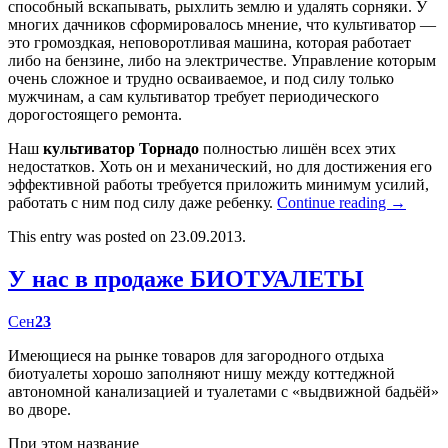
способный вскапывать, рыхлить землю и удалять сорняки. У
многих дачников сформировалось мнение, что культиватор —
это громоздкая, неповоротливая машина, которая работает
либо на бензине, либо на электричестве. Управление которым
очень сложное и трудно осваиваемое, и под силу только
мужчинам, а сам культиватор требует периодического
дорогостоящего ремонта.
Наш
культиватор Торнадо
полностью лишён всех этих
недостатков. Хоть он и механический, но для достижения его
эффективной работы требуется приложить минимум усилий,
работать с ним под силу даже ребенку.
Continue reading
→
This entry was posted on 23.09.2013.
У нас в продаже БИОТУАЛЕТЫ
Сен
23
Имеющиеся на рынке товаров для загородного отдыха
биотуалеты хорошо заполняют нишу между коттеджной
автономной канализацией и туалетами с «выдвижной бадьёй»
во дворе.
При этом название