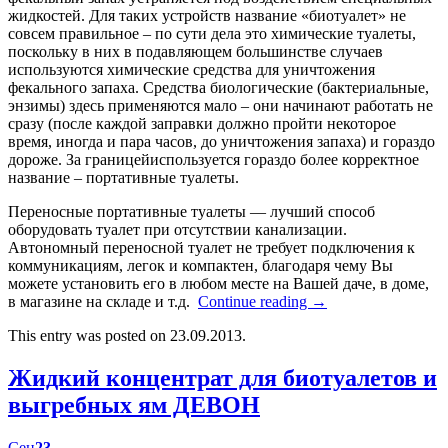
жидкостей. Для таких устройств название «биотуалет» не
совсем правильное – по сути дела это химические туалеты,
поскольку в них в подавляющем большинстве случаев
используются химические средства для уничтожения
фекального запаха. Средства биологические (бактериальные,
энзимы) здесь применяются мало – они начинают работать не
сразу (после каждой заправки должно пройти некоторое
время, иногда и пара часов, до уничтожения запаха) и гораздо
дороже. За границейиспользуется гораздо более корректное
название – портативные туалеты.
Переносные портативные туалеты — лучший способ
оборудовать туалет при отсутствии канализации.
Автономный переносной туалет не требует подключения к
коммуникациям, легок и компактен, благодаря чему Вы
можете установить его в любом месте на Вашей даче, в доме,
в магазине на складе и т.д.
Continue reading
→
This entry was posted on 23.09.2013.
Жидкий концентрат для биотуалетов и
выгребных ям ДЕВОН
Сен
23