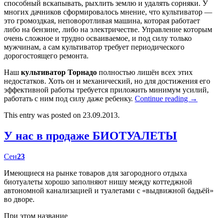
способный вскапывать, рыхлить землю и удалять сорняки. У
многих дачников сформировалось мнение, что культиватор —
это громоздкая, неповоротливая машина, которая работает
либо на бензине, либо на электричестве. Управление которым
очень сложное и трудно осваиваемое, и под силу только
мужчинам, а сам культиватор требует периодического
дорогостоящего ремонта.
Наш
культиватор Торнадо
полностью лишён всех этих
недостатков. Хоть он и механический, но для достижения его
эффективной работы требуется приложить минимум усилий,
работать с ним под силу даже ребенку.
Continue reading
→
This entry was posted on 23.09.2013.
У нас в продаже БИОТУАЛЕТЫ
Сен
23
Имеющиеся на рынке товаров для загородного отдыха
биотуалеты хорошо заполняют нишу между коттеджной
автономной канализацией и туалетами с «выдвижной бадьёй»
во дворе.
При этом название