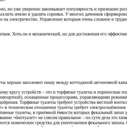
но, но уже уверенно завоевывает популярность и признание росс
ыхлить землю и удалять сорняки. У многих дачников сформирова
о на электричестве. Управление которым очень сложное и трудно
атков. Хоть он и механический, но для достижения его эффекти
еты хорошо заполняют нишу между коттеджной автономной кана
ому кругу устройств – это и торфяные туалеты и переносные п
 импортной), оснащенные процессорами, управляющими режима
добрения. Торфяные туалеты требуют устройства местной венти
» в техническом отношении туалеты требует электроснабжения 
ивные туалеты, в приёмной ёмкости которых фекальный запах у
вание «биотуалет» не совсем правильное – по сути дела это хим
ются химические средства для уничтожения фекального запаха. 