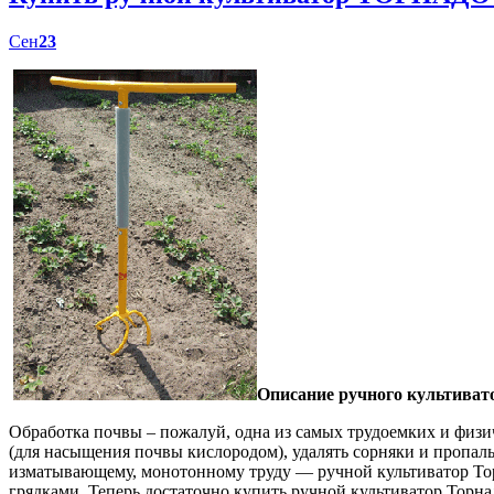
Сен
23
Описание ручного культиват
Обработка почвы – пожалуй, одна из самых трудоемких и физич
(для насыщения почвы кислородом), удалять сорняки и пропал
изматывающему, монотонному труду — ручной культиватор Торн
грядками. Теперь достаточно купить ручной культиватор Торна