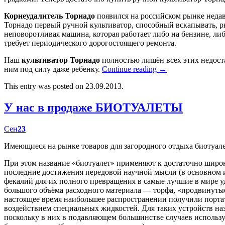
Корнеудалитель Торнадо
появился на российском рынке недав
Торнадо первый ручной культиватор, способный вскапывать, р
неповоротливая машина, которая работает либо на бензине, либ
требует периодического дорогостоящего ремонта.
Наш
культиватор Торнадо
полностью лишён всех этих недост
ним под силу даже ребенку.
Continue reading
→
This entry was posted on 23.09.2013.
У нас в продаже БИОТУАЛЕТЫ
Сен
23
Имеющиеся на рынке товаров для загородного отдыха биотуал
При этом название «биотуалет» применяют к достаточно широк
последние достижения передовой научной мысли (в основном
фекалий для их полного превращения в самые лучшие в мире у
большого объёма расходного материала — торфа, «продвинутые
настоящее время наибольшее распространении получили портат
воздействием специальных жидкостей. Для таких устройств наз
поскольку в них в подавляющем большинстве случаев использу