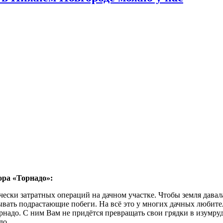
ора «Торнадо»:
ески затратных операций на дачном участке. Чтобы земля давал
ывать подрастающие побеги. На всё это у многих дачных любите
адо. С ним Вам не придётся превращать свои грядки в изумрудн
до.