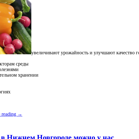
увеличивают урожайность и улучшают качество 
кторам среды
олезнями
ительном хранении
огиях
 reading
→
в Нижнем Новгороде можно у нас