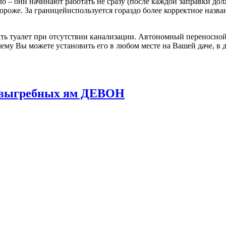
о – они начинают работать не сразу (после каждой заправки до
 дороже. За границейиспользуется гораздо более корректное назв
ь туалет при отсутствии канализации. Автономный переносной 
ему Вы можете установить его в любом месте на Вашей даче, в д
и выгребных ям ДЕВОН