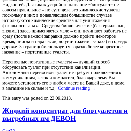
жидкостей. Для таких устройств название «биотуалет» не
совсем правильное – по сути дела это химические туалеты,
поскольку в них в подавляющем большинстве случаев
используются химические средства для уничтожения
фекального запаха. Средства биологические (бактериальные,
энзимы) здесь применяются мало – они начинают работать не
сразу (после каждой заправки должно пройти некоторое
время, иногда и пара часов, до уничтожения запаха) и гораздо
дороже. За границейиспользуется гораздо более корректное
название – портативные туалеты.
Переносные портативные туалеты — лучший способ
оборудовать туалет при отсутствии канализации.
Автономный переносной туалет не требует подключения к
коммуникациям, легок и компактен, благодаря чему Вы
можете установить его в любом месте на Вашей даче, в доме,
в магазине на складе и т.д.
Continue reading
→
This entry was posted on 23.09.2013.
Жидкий концентрат для биотуалетов и
выгребных ям ДЕВОН
Сен
23