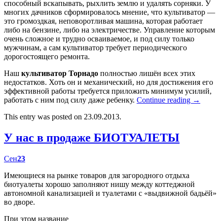
способный вскапывать, рыхлить землю и удалять сорняки. У
многих дачников сформировалось мнение, что культиватор —
это громоздкая, неповоротливая машина, которая работает
либо на бензине, либо на электричестве. Управление которым
очень сложное и трудно осваиваемое, и под силу только
мужчинам, а сам культиватор требует периодического
дорогостоящего ремонта.
Наш
культиватор Торнадо
полностью лишён всех этих
недостатков. Хоть он и механический, но для достижения его
эффективной работы требуется приложить минимум усилий,
работать с ним под силу даже ребенку.
Continue reading
→
This entry was posted on 23.09.2013.
У нас в продаже БИОТУАЛЕТЫ
Сен
23
Имеющиеся на рынке товаров для загородного отдыха
биотуалеты хорошо заполняют нишу между коттеджной
автономной канализацией и туалетами с «выдвижной бадьёй»
во дворе.
При этом название