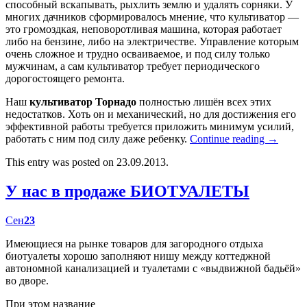
способный вскапывать, рыхлить землю и удалять сорняки. У
многих дачников сформировалось мнение, что культиватор —
это громоздкая, неповоротливая машина, которая работает
либо на бензине, либо на электричестве. Управление которым
очень сложное и трудно осваиваемое, и под силу только
мужчинам, а сам культиватор требует периодического
дорогостоящего ремонта.
Наш
культиватор Торнадо
полностью лишён всех этих
недостатков. Хоть он и механический, но для достижения его
эффективной работы требуется приложить минимум усилий,
работать с ним под силу даже ребенку.
Continue reading
→
This entry was posted on 23.09.2013.
У нас в продаже БИОТУАЛЕТЫ
Сен
23
Имеющиеся на рынке товаров для загородного отдыха
биотуалеты хорошо заполняют нишу между коттеджной
автономной канализацией и туалетами с «выдвижной бадьёй»
во дворе.
При этом название