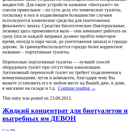
жидкостей. Для таких устройств название «биотуалет» не
совсем правильное – по сути дела это химические туалеты,
поскольку в них в подавляющем большинстве случаев
используются химические средства для уничтожения
фекального запаха. Средства биологические (бактериальные,
энзимы) здесь применяются мало – они начинают работать не
сразу (после каждой заправки должно пройти некоторое
время, иногда и пара часов, до уничтожения запаха) и гораздо
дороже. За границейиспользуется гораздо более корректное
название – портативные туалеты.
Переносные портативные туалеты — лучший способ
оборудовать туалет при отсутствии канализации.
Автономный переносной туалет не требует подключения к
коммуникациям, легок и компактен, благодаря чему Вы
можете установить его в любом месте на Вашей даче, в доме,
в магазине на складе и т.д.
Continue reading
→
This entry was posted on 23.09.2013.
Жидкий концентрат для биотуалетов и
выгребных ям ДЕВОН
Сен
23