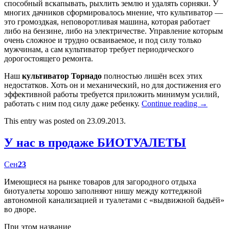
способный вскапывать, рыхлить землю и удалять сорняки. У
многих дачников сформировалось мнение, что культиватор —
это громоздкая, неповоротливая машина, которая работает
либо на бензине, либо на электричестве. Управление которым
очень сложное и трудно осваиваемое, и под силу только
мужчинам, а сам культиватор требует периодического
дорогостоящего ремонта.
Наш
культиватор Торнадо
полностью лишён всех этих
недостатков. Хоть он и механический, но для достижения его
эффективной работы требуется приложить минимум усилий,
работать с ним под силу даже ребенку.
Continue reading
→
This entry was posted on 23.09.2013.
У нас в продаже БИОТУАЛЕТЫ
Сен
23
Имеющиеся на рынке товаров для загородного отдыха
биотуалеты хорошо заполняют нишу между коттеджной
автономной канализацией и туалетами с «выдвижной бадьёй»
во дворе.
При этом название