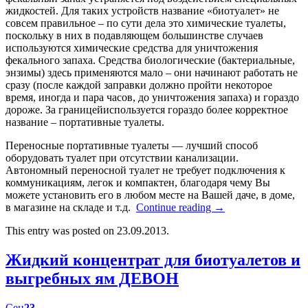
жидкостей. Для таких устройств название «биотуалет» не
совсем правильное – по сути дела это химические туалеты,
поскольку в них в подавляющем большинстве случаев
используются химические средства для уничтожения
фекального запаха. Средства биологические (бактериальные,
энзимы) здесь применяются мало – они начинают работать не
сразу (после каждой заправки должно пройти некоторое
время, иногда и пара часов, до уничтожения запаха) и гораздо
дороже. За границейиспользуется гораздо более корректное
название – портативные туалеты.
Переносные портативные туалеты — лучший способ
оборудовать туалет при отсутствии канализации.
Автономный переносной туалет не требует подключения к
коммуникациям, легок и компактен, благодаря чему Вы
можете установить его в любом месте на Вашей даче, в доме,
в магазине на складе и т.д.
Continue reading
→
This entry was posted on 23.09.2013.
Жидкий концентрат для биотуалетов и
выгребных ям ДЕВОН
Сен
23