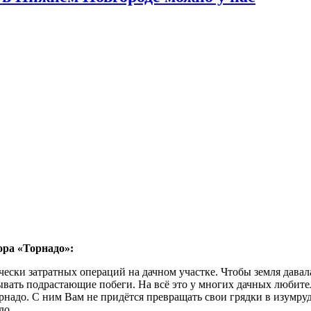
ора «Торнадо»:
ески затратных операций на дачном участке. Чтобы земля давал
ывать подрастающие побеги. На всё это у многих дачных любите
адо. С ним Вам не придётся превращать свои грядки в изумрудн
до.