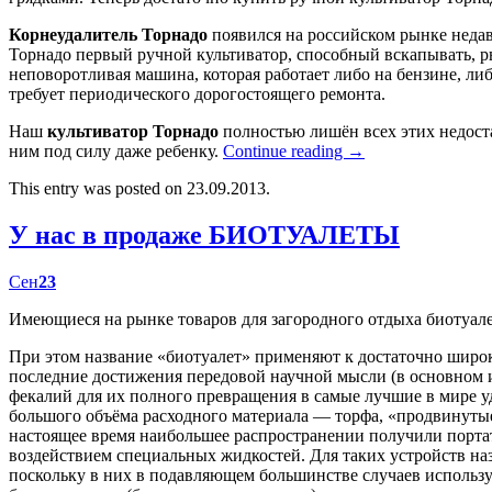
Корнеудалитель Торнадо
появился на российском рынке недав
Торнадо первый ручной культиватор, способный вскапывать, р
неповоротливая машина, которая работает либо на бензине, либ
требует периодического дорогостоящего ремонта.
Наш
культиватор Торнадо
полностью лишён всех этих недост
ним под силу даже ребенку.
Continue reading
→
This entry was posted on 23.09.2013.
У нас в продаже БИОТУАЛЕТЫ
Сен
23
Имеющиеся на рынке товаров для загородного отдыха биотуал
При этом название «биотуалет» применяют к достаточно широк
последние достижения передовой научной мысли (в основном
фекалий для их полного превращения в самые лучшие в мире у
большого объёма расходного материала — торфа, «продвинутые
настоящее время наибольшее распространении получили портат
воздействием специальных жидкостей. Для таких устройств наз
поскольку в них в подавляющем большинстве случаев использу