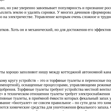
но, но уже уверенно завоевывает популярность и признание росс
ыхлить землю и удалять сорняки. У многих дачников сформирова
о на электричестве. Управление которым очень сложное и трудно
атков. Хоть он и механический, но для достижения его эффекти
еты хорошо заполняют нишу между коттеджной автономной кана
ому кругу устройств – это и торфяные туалеты и переносные п
 импортной), оснащенные процессорами, управляющими режима
добрения. Торфяные туалеты требуют устройства местной венти
» в техническом отношении туалеты требует электроснабжения 
ивные туалеты, в приёмной ёмкости которых фекальный запах у
вание «биотуалет» не совсем правильное – по сути дела это хим
ются химические средства для уничтожения фекального запаха. 