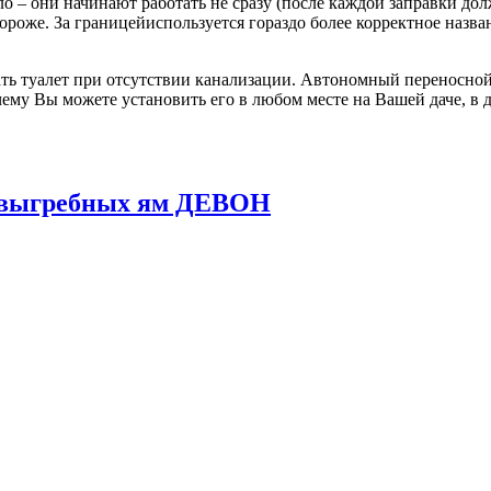
о – они начинают работать не сразу (после каждой заправки до
 дороже. За границейиспользуется гораздо более корректное назв
ь туалет при отсутствии канализации. Автономный переносной 
ему Вы можете установить его в любом месте на Вашей даче, в д
и выгребных ям ДЕВОН