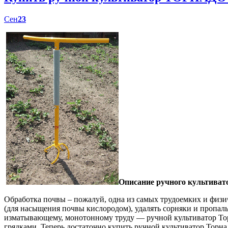
Сен
23
Описание ручного культиват
Обработка почвы – пожалуй, одна из самых трудоемких и физич
(для насыщения почвы кислородом), удалять сорняки и пропал
изматывающему, монотонному труду — ручной культиватор Торн
грядками. Теперь достаточно купить ручной культиватор Торна