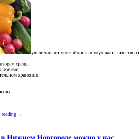
увеличивают урожайность и улучшают качество 
кторам среды
олезнями
ительном хранении
огиях
 reading
→
в Нижнем Новгороде можно у нас