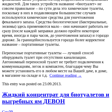
жидкостей. Для таких устройств название «биотуалет» не
совсем правильное – по сути дела это химические туалеты,
поскольку в них в подавляющем большинстве случаев
используются химические средства для уничтожения
фекального запаха. Средства биологические (бактериальные,
энзимы) здесь применяются мало – они начинают работать не
сразу (после каждой заправки должно пройти некоторое
время, иногда и пара часов, до уничтожения запаха) и гораздо
дороже. За границейиспользуется гораздо более корректное
название – портативные туалеты.
Переносные портативные туалеты — лучший способ
оборудовать туалет при отсутствии канализации.
Автономный переносной туалет не требует подключения к
коммуникациям, легок и компактен, благодаря чему Вы
можете установить его в любом месте на Вашей даче, в доме,
в магазине на складе и т.д.
Continue reading
→
This entry was posted on 23.09.2013.
Жидкий концентрат для биотуалетов и
выгребных ям ДЕВОН
Сен
23