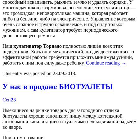
способный вскапывать, рыхлить землю и удалять сорняки. У
многих дачников сформировалось мнение, что культиватор —
это громоздкая, неповоротливая машина, которая работает
либо на бензине, либо на электричестве. Управление которым
очень сложное и трудно осваиваемое, и под силу только
мужчинам, а сам культиватор требует периодического
дорогостоящего ремонта.
Наш
культиватор Торнадо
полностью лишён всех этих
недостатков. Хоть он и механический, но для достижения его
эффективной работы требуется приложить минимум усилий,
работать с ним под силу даже ребенку.
Continue reading
→
This entry was posted on 23.09.2013.
У нас в продаже БИОТУАЛЕТЫ
Сен
23
Имеющиеся на рынке товаров для загородного отдыха
биотуалеты хорошо заполняют нишу между коттеджной
автономной канализацией и туалетами с «выдвижной бадьёй»
во дворе.
При этом название