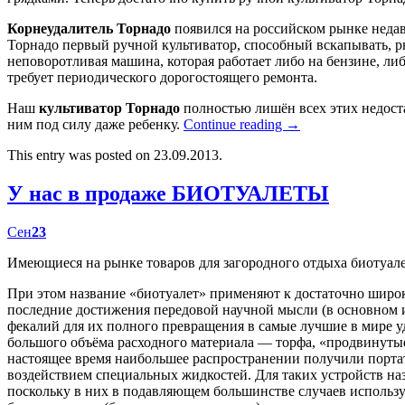
Корнеудалитель Торнадо
появился на российском рынке недав
Торнадо первый ручной культиватор, способный вскапывать, р
неповоротливая машина, которая работает либо на бензине, либ
требует периодического дорогостоящего ремонта.
Наш
культиватор Торнадо
полностью лишён всех этих недост
ним под силу даже ребенку.
Continue reading
→
This entry was posted on 23.09.2013.
У нас в продаже БИОТУАЛЕТЫ
Сен
23
Имеющиеся на рынке товаров для загородного отдыха биотуал
При этом название «биотуалет» применяют к достаточно широк
последние достижения передовой научной мысли (в основном
фекалий для их полного превращения в самые лучшие в мире у
большого объёма расходного материала — торфа, «продвинутые
настоящее время наибольшее распространении получили портат
воздействием специальных жидкостей. Для таких устройств наз
поскольку в них в подавляющем большинстве случаев использу