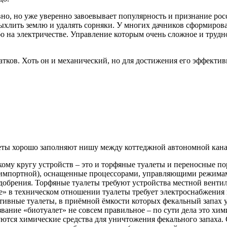
но, но уже уверенно завоевывает популярность и признание росс
ыхлить землю и удалять сорняки. У многих дачников сформирова
о на электричестве. Управление которым очень сложное и трудно
атков. Хоть он и механический, но для достижения его эффекти
еты хорошо заполняют нишу между коттеджной автономной кана
ому кругу устройств – это и торфяные туалеты и переносные п
 импортной), оснащенные процессорами, управляющими режима
добрения. Торфяные туалеты требуют устройства местной венти
» в техническом отношении туалеты требует электроснабжения 
ивные туалеты, в приёмной ёмкости которых фекальный запах у
вание «биотуалет» не совсем правильное – по сути дела это хим
ются химические средства для уничтожения фекального запаха. 