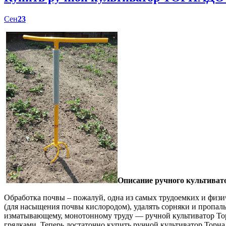
Сен
23
Описание ручного культиват
Обработка почвы – пожалуй, одна из самых трудоемких и физич
(для насыщения почвы кислородом), удалять сорняки и пропал
изматывающему, монотонному труду — ручной культиватор Торн
грядками. Теперь достаточно купить ручной культиватор Торна