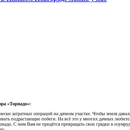
ора «Торнадо»:
ески затратных операций на дачном участке. Чтобы земля давал
ывать подрастающие побеги. На всё это у многих дачных любите
адо. С ним Вам не придётся превращать свои грядки в изумрудн
до.