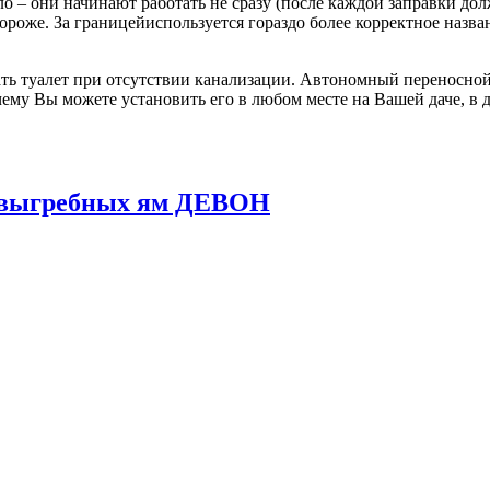
о – они начинают работать не сразу (после каждой заправки до
 дороже. За границейиспользуется гораздо более корректное назв
ь туалет при отсутствии канализации. Автономный переносной 
ему Вы можете установить его в любом месте на Вашей даче, в д
и выгребных ям ДЕВОН