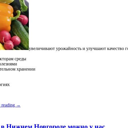
увеличивают урожайность и улучшают качество 
кторам среды
олезнями
ительном хранении
огиях
 reading
→
в Нижнем Новгороде можно у нас