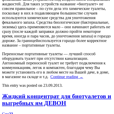
жидкостей. Для таких устройств название «биотуалет» не
совсем правильное – по сути дела это химические туалеты,
поскольку в них в подавляющем большинстве случаев
используются химические средства для уничтожения
фекального запаха. Средства биологические (бактериальные,
энзимы) здесь применяются мало – они начинают работать не
сразу (после каждой заправки должно пройти некоторое
время, иногда и пара часов, до уничтожения запаха) и гораздо
дороже. За границейиспользуется гораздо более корректное
название – портативные туалеты.
Переносные портативные туалеты — лучший способ
оборудовать туалет при отсутствии канализации.
Автономный переносной туалет не требует подключения к
коммуникациям, легок и компактен, благодаря чему Вы
можете установить его в любом месте на Вашей даче, в доме,
в магазине на складе и т.д.
Continue reading
→
This entry was posted on 23.09.2013.
Жидкий концентрат для биотуалетов и
выгребных ям ДЕВОН
Сен
23