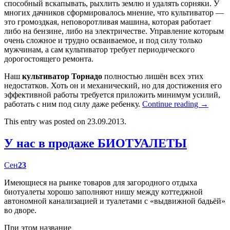
способный вскапывать, рыхлить землю и удалять сорняки. У
многих дачников сформировалось мнение, что культиватор —
это громоздкая, неповоротливая машина, которая работает
либо на бензине, либо на электричестве. Управление которым
очень сложное и трудно осваиваемое, и под силу только
мужчинам, а сам культиватор требует периодического
дорогостоящего ремонта.
Наш
культиватор Торнадо
полностью лишён всех этих
недостатков. Хоть он и механический, но для достижения его
эффективной работы требуется приложить минимум усилий,
работать с ним под силу даже ребенку.
Continue reading
→
This entry was posted on 23.09.2013.
У нас в продаже БИОТУАЛЕТЫ
Сен
23
Имеющиеся на рынке товаров для загородного отдыха
биотуалеты хорошо заполняют нишу между коттеджной
автономной канализацией и туалетами с «выдвижной бадьёй»
во дворе.
При этом название