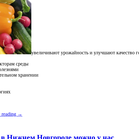
увеличивают урожайность и улучшают качество 
кторам среды
олезнями
ительном хранении
огиях
 reading
→
в Нижнем Новгороде можно у нас