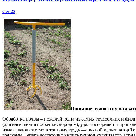
Сен
23
Описание ручного культиват
Обработка почвы – пожалуй, одна из самых трудоемких и физич
(для насыщения почвы кислородом), удалять сорняки и пропал
изматывающему, монотонному труду — ручной культиватор Торн
грядками. Теперь достаточно купить ручной культиватор Торна