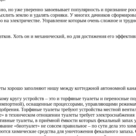
но, но уже уверенно завоевывает популярность и признание росс
ыхлить землю и удалять сорняки. У многих дачников сформирова
о на электричестве. Управление которым очень сложное и трудно
атков. Хоть он и механический, но для достижения его эффекти
еты хорошо заполняют нишу между коттеджной автономной кана
ому кругу устройств – это и торфяные туалеты и переносные п
 импортной), оснащенные процессорами, управляющими режима
добрения. Торфяные туалеты требуют устройства местной венти
» в техническом отношении туалеты требует электроснабжения 
ивные туалеты, в приёмной ёмкости которых фекальный запах у
вание «биотуалет» не совсем правильное – по сути дела это хим
ются химические средства для уничтожения фекального запаха. 