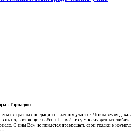
ора «Торнадо»:
ески затратных операций на дачном участке. Чтобы земля давал
ывать подрастающие побеги. На всё это у многих дачных любите
адо. С ним Вам не придётся превращать свои грядки в изумрудн
до.