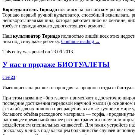
Корнеудалитель Торнадо
появился на российском рынке недав
Торнадо первый ручной культиватор, способный вскапывать, р
неповоротливая машина, которая работает либо на бензине, либ
требует периодического дорогостоящего ремонта.
Наш
культиватор Торнадо
полностью лишён всех этих недост
ним под силу даже ребенку.
Continue reading
→
This entry was posted on 23.09.2013.
У нас в продаже БИОТУАЛЕТЫ
Сен
23
Имеющиеся на рынке товаров для загородного отдыха биотуал
При этом название «биотуалет» применяют к достаточно широк
последние достижения передовой научной мысли (в основном
фекалий для их полного превращения в самые лучшие в мире у
большого объёма расходного материала — торфа, «продвинутые
настоящее время наибольшее распространении получили портат
воздействием специальных жидкостей. Для таких устройств наз
поскольку в них в подавляющем большинстве случаев использу