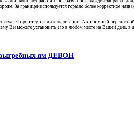
о – они начинают работать не сразу (после каждой заправки до
 дороже. За границейиспользуется гораздо более корректное назв
ь туалет при отсутствии канализации. Автономный переносной 
ему Вы можете установить его в любом месте на Вашей даче, в д
и выгребных ям ДЕВОН