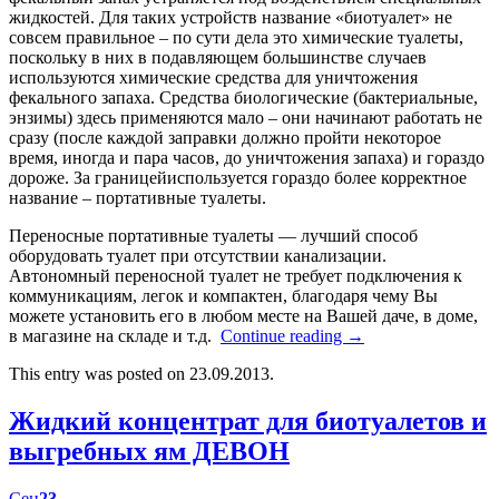
жидкостей. Для таких устройств название «биотуалет» не
совсем правильное – по сути дела это химические туалеты,
поскольку в них в подавляющем большинстве случаев
используются химические средства для уничтожения
фекального запаха. Средства биологические (бактериальные,
энзимы) здесь применяются мало – они начинают работать не
сразу (после каждой заправки должно пройти некоторое
время, иногда и пара часов, до уничтожения запаха) и гораздо
дороже. За границейиспользуется гораздо более корректное
название – портативные туалеты.
Переносные портативные туалеты — лучший способ
оборудовать туалет при отсутствии канализации.
Автономный переносной туалет не требует подключения к
коммуникациям, легок и компактен, благодаря чему Вы
можете установить его в любом месте на Вашей даче, в доме,
в магазине на складе и т.д.
Continue reading
→
This entry was posted on 23.09.2013.
Жидкий концентрат для биотуалетов и
выгребных ям ДЕВОН
Сен
23