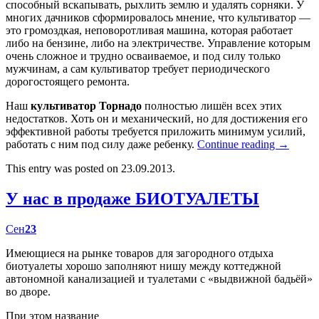
способный вскапывать, рыхлить землю и удалять сорняки. У
многих дачников сформировалось мнение, что культиватор —
это громоздкая, неповоротливая машина, которая работает
либо на бензине, либо на электричестве. Управление которым
очень сложное и трудно осваиваемое, и под силу только
мужчинам, а сам культиватор требует периодического
дорогостоящего ремонта.
Наш
культиватор Торнадо
полностью лишён всех этих
недостатков. Хоть он и механический, но для достижения его
эффективной работы требуется приложить минимум усилий,
работать с ним под силу даже ребенку.
Continue reading
→
This entry was posted on 23.09.2013.
У нас в продаже БИОТУАЛЕТЫ
Сен
23
Имеющиеся на рынке товаров для загородного отдыха
биотуалеты хорошо заполняют нишу между коттеджной
автономной канализацией и туалетами с «выдвижной бадьёй»
во дворе.
При этом название