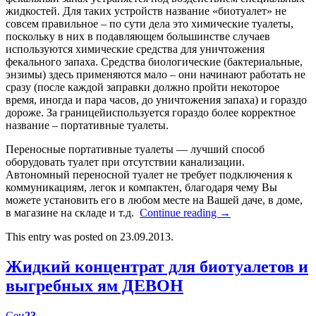
жидкостей. Для таких устройств название «биотуалет» не
совсем правильное – по сути дела это химические туалеты,
поскольку в них в подавляющем большинстве случаев
используются химические средства для уничтожения
фекального запаха. Средства биологические (бактериальные,
энзимы) здесь применяются мало – они начинают работать не
сразу (после каждой заправки должно пройти некоторое
время, иногда и пара часов, до уничтожения запаха) и гораздо
дороже. За границейиспользуется гораздо более корректное
название – портативные туалеты.
Переносные портативные туалеты — лучший способ
оборудовать туалет при отсутствии канализации.
Автономный переносной туалет не требует подключения к
коммуникациям, легок и компактен, благодаря чему Вы
можете установить его в любом месте на Вашей даче, в доме,
в магазине на складе и т.д.
Continue reading
→
This entry was posted on 23.09.2013.
Жидкий концентрат для биотуалетов и
выгребных ям ДЕВОН
Сен
23