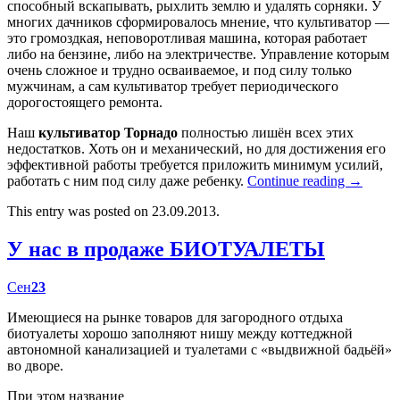
способный вскапывать, рыхлить землю и удалять сорняки. У
многих дачников сформировалось мнение, что культиватор —
это громоздкая, неповоротливая машина, которая работает
либо на бензине, либо на электричестве. Управление которым
очень сложное и трудно осваиваемое, и под силу только
мужчинам, а сам культиватор требует периодического
дорогостоящего ремонта.
Наш
культиватор Торнадо
полностью лишён всех этих
недостатков. Хоть он и механический, но для достижения его
эффективной работы требуется приложить минимум усилий,
работать с ним под силу даже ребенку.
Continue reading
→
This entry was posted on 23.09.2013.
У нас в продаже БИОТУАЛЕТЫ
Сен
23
Имеющиеся на рынке товаров для загородного отдыха
биотуалеты хорошо заполняют нишу между коттеджной
автономной канализацией и туалетами с «выдвижной бадьёй»
во дворе.
При этом название