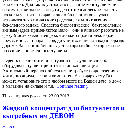
жидкостей. Для таких устройств название «биотуалет» не
совсем правильное – по сути дела это химические туалеты,
поскольку в них в подавляющем большинстве случаев
используются химические средства для уничтожения
фекального запаха. Средства биологические (бактериальные,
энзимы) здесь применяются мало – они начинают работать не
сразу (после каждой заправки должно пройти некоторое
время, иногда и пара часов, до уничтожения запаха) и гораздо
дороже. За границейиспользуется гораздо более корректное
название – портативные туалеты.
Переносные портативные туалеты — лучший способ
оборудовать туалет при отсутствии канализации.
Автономный переносной туалет не требует подключения к
коммуникациям, легок и компактен, благодаря чему Вы
можете установить его в любом месте на Вашей даче, в доме,
в магазине на складе и т.д.
Continue reading
→
This entry was posted on 23.09.2013.
Жидкий концентрат для биотуалетов и
выгребных ям ДЕВОН
Сен
23