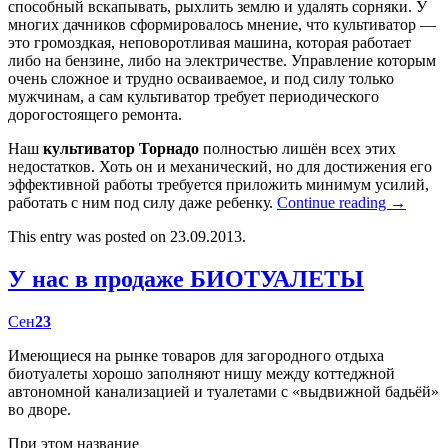
способный вскапывать, рыхлить землю и удалять сорняки. У
многих дачников сформировалось мнение, что культиватор —
это громоздкая, неповоротливая машина, которая работает
либо на бензине, либо на электричестве. Управление которым
очень сложное и трудно осваиваемое, и под силу только
мужчинам, а сам культиватор требует периодического
дорогостоящего ремонта.
Наш
культиватор Торнадо
полностью лишён всех этих
недостатков. Хоть он и механический, но для достижения его
эффективной работы требуется приложить минимум усилий,
работать с ним под силу даже ребенку.
Continue reading
→
This entry was posted on 23.09.2013.
У нас в продаже БИОТУАЛЕТЫ
Сен
23
Имеющиеся на рынке товаров для загородного отдыха
биотуалеты хорошо заполняют нишу между коттеджной
автономной канализацией и туалетами с «выдвижной бадьёй»
во дворе.
При этом название