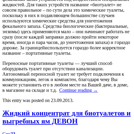
жидкостей. Для таких устройств название «биотуалет» не
совсем правильное – по сути дела это химические туалеты,
поскольку в них в подавляющем большинстве случаев
используются химические средства для уничтожения
фекального запаха. Средства биологические (бактериальные,
энзимы) здесь применяются мало – они начинают работать не
сразу (после каждой заправки должно пройти некоторое
время, иногда и пара часов, до уничтожения запаха) и гораздо
дороже. За границейиспользуется гораздо более корректное
название – портативные туалеты.
Переносные портативные туалеты — лучший способ
оборудовать туалет при отсутствии канализации.
Автономный переносной туалет не требует подключения к
коммуникациям, легок и компактен, благодаря чему Вы
можете установить его в любом месте на Вашей даче, в доме,
в магазине на складе и т.д.
Continue reading
→
This entry was posted on 23.09.2013.
Жидкий концентрат для биотуалетов и
выгребных ям ДЕВОН
Сен
23