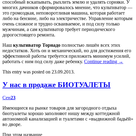
способный вскапывать, рыхлить землю и удалять сорняки. У
многих дачников сформировалось мнение, что культиватор —
это громоздкая, неповоротливая машина, которая работает
либо на бензине, либо на электричестве. Управление которым
очень сложное и трудно осваиваемое, и под силу только
мужчинам, а сам культиватор требует периодического
дорогостоящего ремонта.
Наш
культиватор Торнадо
полностью лишён всех этих
недостатков. Хоть он и механический, но для достижения его
эффективной работы требуется приложить минимум усилий,
работать с ним под силу даже ребенку.
Continue reading
→
This entry was posted on 23.09.2013.
У нас в продаже БИОТУАЛЕТЫ
Сен
23
Имеющиеся на рынке товаров для загородного отдыха
биотуалеты хорошо заполняют нишу между коттеджной
автономной канализацией и туалетами с «выдвижной бадьёй»
во дворе.
При этом название