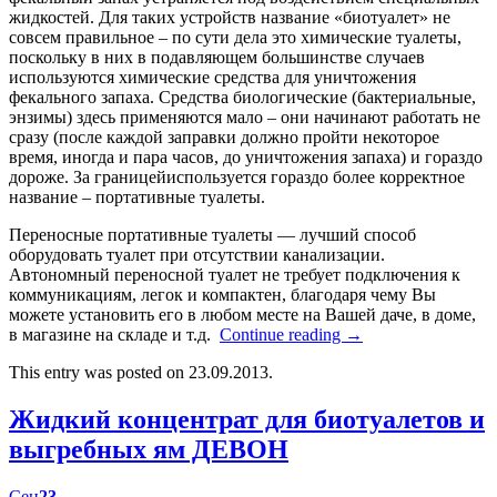
жидкостей. Для таких устройств название «биотуалет» не
совсем правильное – по сути дела это химические туалеты,
поскольку в них в подавляющем большинстве случаев
используются химические средства для уничтожения
фекального запаха. Средства биологические (бактериальные,
энзимы) здесь применяются мало – они начинают работать не
сразу (после каждой заправки должно пройти некоторое
время, иногда и пара часов, до уничтожения запаха) и гораздо
дороже. За границейиспользуется гораздо более корректное
название – портативные туалеты.
Переносные портативные туалеты — лучший способ
оборудовать туалет при отсутствии канализации.
Автономный переносной туалет не требует подключения к
коммуникациям, легок и компактен, благодаря чему Вы
можете установить его в любом месте на Вашей даче, в доме,
в магазине на складе и т.д.
Continue reading
→
This entry was posted on 23.09.2013.
Жидкий концентрат для биотуалетов и
выгребных ям ДЕВОН
Сен
23