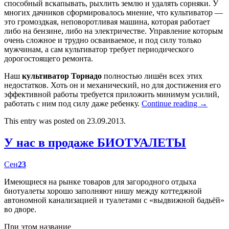
способный вскапывать, рыхлить землю и удалять сорняки. У
многих дачников сформировалось мнение, что культиватор —
это громоздкая, неповоротливая машина, которая работает
либо на бензине, либо на электричестве. Управление которым
очень сложное и трудно осваиваемое, и под силу только
мужчинам, а сам культиватор требует периодического
дорогостоящего ремонта.
Наш
культиватор Торнадо
полностью лишён всех этих
недостатков. Хоть он и механический, но для достижения его
эффективной работы требуется приложить минимум усилий,
работать с ним под силу даже ребенку.
Continue reading
→
This entry was posted on 23.09.2013.
У нас в продаже БИОТУАЛЕТЫ
Сен
23
Имеющиеся на рынке товаров для загородного отдыха
биотуалеты хорошо заполняют нишу между коттеджной
автономной канализацией и туалетами с «выдвижной бадьёй»
во дворе.
При этом название