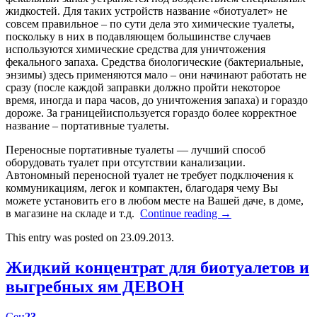
жидкостей. Для таких устройств название «биотуалет» не
совсем правильное – по сути дела это химические туалеты,
поскольку в них в подавляющем большинстве случаев
используются химические средства для уничтожения
фекального запаха. Средства биологические (бактериальные,
энзимы) здесь применяются мало – они начинают работать не
сразу (после каждой заправки должно пройти некоторое
время, иногда и пара часов, до уничтожения запаха) и гораздо
дороже. За границейиспользуется гораздо более корректное
название – портативные туалеты.
Переносные портативные туалеты — лучший способ
оборудовать туалет при отсутствии канализации.
Автономный переносной туалет не требует подключения к
коммуникациям, легок и компактен, благодаря чему Вы
можете установить его в любом месте на Вашей даче, в доме,
в магазине на складе и т.д.
Continue reading
→
This entry was posted on 23.09.2013.
Жидкий концентрат для биотуалетов и
выгребных ям ДЕВОН
Сен
23