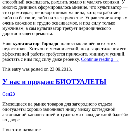
способный вскапывать, рыхлить землю и удалять сорняки. У
многих дачников сформировалось мнение, что культиватор —
это громоздкая, неповоротливая машина, которая работает
либо на бензине, либо на электричестве. Управление которым
очень сложное и трудно осваиваемое, и под силу только
мужчинам, а сам культиватор требует периодического
дорогостоящего ремонта.
Наш
культиватор Торнадо
полностью лишён всех этих
недостатков. Хоть он и механический, но для достижения его
эффективной работы требуется приложить минимум усилий,
работать с ним под силу даже ребенку.
Continue reading
→
This entry was posted on 23.09.2013.
У нас в продаже БИОТУАЛЕТЫ
Сен
23
Имеющиеся на рынке товаров для загородного отдыха
биотуалеты хорошо заполняют нишу между коттеджной
автономной канализацией и туалетами с «выдвижной бадьёй»
во дворе.
При этом название