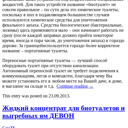
жидкостей. Для таких устройств название «биотуалет» не
совсем правильное – по сути дела это химические туалеты,
поскольку в них в подавляющем большинстве случаев
используются химические средства для уничтожения
фекального запаха. Средства биологические (бактериальные,
энзимы) здесь применяются мало – они начинают работать не
сразу (после каждой заправки должно пройти некоторое
время, иногда и пара часов, до уничтожения запаха) и гораздо
дороже. За границейиспользуется гораздо более корректное
название – портативные туалеты.
Переносные портативные туалеты — лучший способ
оборудовать туалет при отсутствии канализации.
Автономный переносной туалет не требует подключения к
коммуникациям, легок и компактен, благодаря чему Вы
можете установить его в любом месте на Вашей даче, в доме,
в магазине на складе и т.д.
Continue reading
→
This entry was posted on 23.09.2013.
Жидкий концентрат для биотуалетов и
выгребных ям ДЕВОН
Сен
23