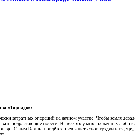
ора «Торнадо»:
ески затратных операций на дачном участке. Чтобы земля давал
ывать подрастающие побеги. На всё это у многих дачных любите
адо. С ним Вам не придётся превращать свои грядки в изумрудн
до.