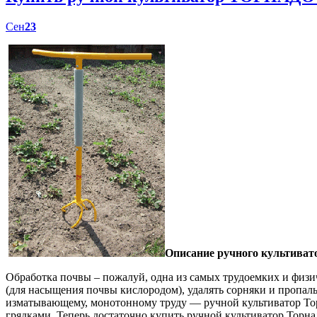
Сен
23
Описание ручного культиват
Обработка почвы – пожалуй, одна из самых трудоемких и физич
(для насыщения почвы кислородом), удалять сорняки и пропал
изматывающему, монотонному труду — ручной культиватор Торн
грядками. Теперь достаточно купить ручной культиватор Торна