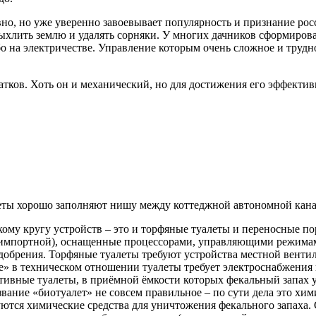
но, но уже уверенно завоевывает популярность и признание росс
ыхлить землю и удалять сорняки. У многих дачников сформирова
о на электричестве. Управление которым очень сложное и трудно
атков. Хоть он и механический, но для достижения его эффекти
еты хорошо заполняют нишу между коттеджной автономной кана
ому кругу устройств – это и торфяные туалеты и переносные п
 импортной), оснащенные процессорами, управляющими режима
добрения. Торфяные туалеты требуют устройства местной венти
» в техническом отношении туалеты требует электроснабжения 
ивные туалеты, в приёмной ёмкости которых фекальный запах у
вание «биотуалет» не совсем правильное – по сути дела это хим
ются химические средства для уничтожения фекального запаха. 