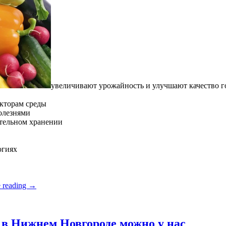
увеличивают урожайность и улучшают качество 
кторам среды
олезнями
ительном хранении
огиях
 reading
→
в Нижнем Новгороде можно у нас