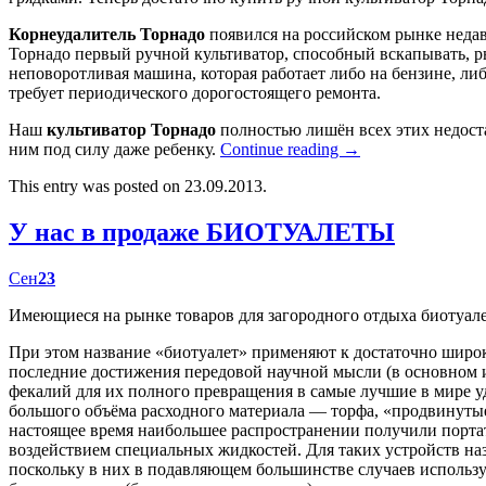
Корнеудалитель Торнадо
появился на российском рынке недав
Торнадо первый ручной культиватор, способный вскапывать, р
неповоротливая машина, которая работает либо на бензине, либ
требует периодического дорогостоящего ремонта.
Наш
культиватор Торнадо
полностью лишён всех этих недост
ним под силу даже ребенку.
Continue reading
→
This entry was posted on 23.09.2013.
У нас в продаже БИОТУАЛЕТЫ
Сен
23
Имеющиеся на рынке товаров для загородного отдыха биотуал
При этом название «биотуалет» применяют к достаточно широк
последние достижения передовой научной мысли (в основном
фекалий для их полного превращения в самые лучшие в мире у
большого объёма расходного материала — торфа, «продвинутые
настоящее время наибольшее распространении получили портат
воздействием специальных жидкостей. Для таких устройств наз
поскольку в них в подавляющем большинстве случаев использу