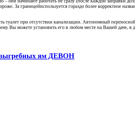
о – они начинают работать не сразу (после каждой заправки до
 дороже. За границейиспользуется гораздо более корректное назв
ь туалет при отсутствии канализации. Автономный переносной 
ему Вы можете установить его в любом месте на Вашей даче, в д
и выгребных ям ДЕВОН