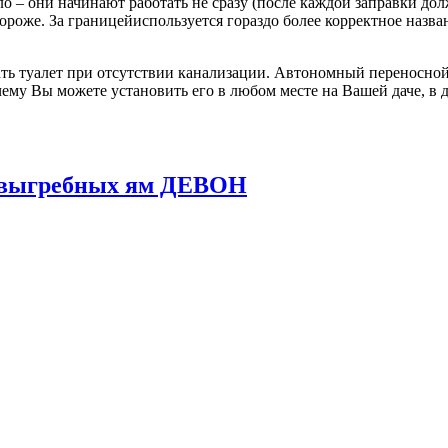
о – они начинают работать не сразу (после каждой заправки до
 дороже. За границейиспользуется гораздо более корректное назв
ь туалет при отсутствии канализации. Автономный переносной 
ему Вы можете установить его в любом месте на Вашей даче, в д
и выгребных ям ДЕВОН