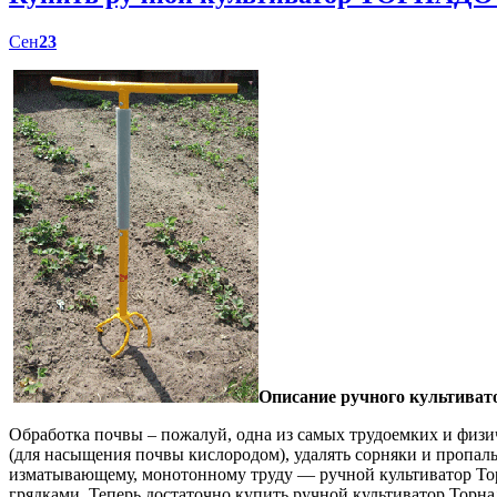
Сен
23
Описание ручного культиват
Обработка почвы – пожалуй, одна из самых трудоемких и физич
(для насыщения почвы кислородом), удалять сорняки и пропал
изматывающему, монотонному труду — ручной культиватор Торн
грядками. Теперь достаточно купить ручной культиватор Торна