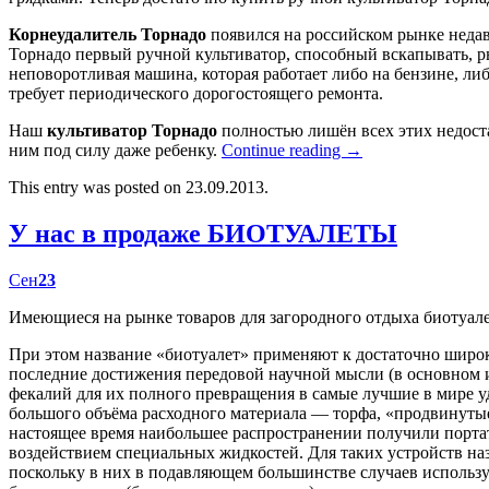
Корнеудалитель Торнадо
появился на российском рынке недав
Торнадо первый ручной культиватор, способный вскапывать, р
неповоротливая машина, которая работает либо на бензине, либ
требует периодического дорогостоящего ремонта.
Наш
культиватор Торнадо
полностью лишён всех этих недост
ним под силу даже ребенку.
Continue reading
→
This entry was posted on 23.09.2013.
У нас в продаже БИОТУАЛЕТЫ
Сен
23
Имеющиеся на рынке товаров для загородного отдыха биотуал
При этом название «биотуалет» применяют к достаточно широк
последние достижения передовой научной мысли (в основном
фекалий для их полного превращения в самые лучшие в мире у
большого объёма расходного материала — торфа, «продвинутые
настоящее время наибольшее распространении получили портат
воздействием специальных жидкостей. Для таких устройств наз
поскольку в них в подавляющем большинстве случаев использу