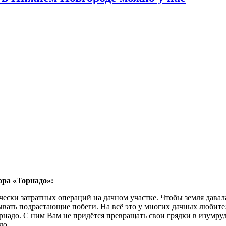
ора «Торнадо»:
ески затратных операций на дачном участке. Чтобы земля давал
ывать подрастающие побеги. На всё это у многих дачных любите
адо. С ним Вам не придётся превращать свои грядки в изумрудн
до.