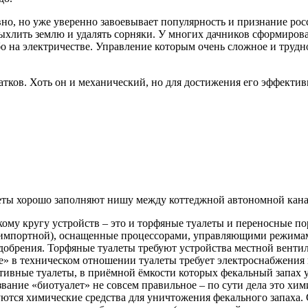
но, но уже уверенно завоевывает популярность и признание росс
ыхлить землю и удалять сорняки. У многих дачников сформирова
о на электричестве. Управление которым очень сложное и трудно
атков. Хоть он и механический, но для достижения его эффекти
еты хорошо заполняют нишу между коттеджной автономной кана
ому кругу устройств – это и торфяные туалеты и переносные п
 импортной), оснащенные процессорами, управляющими режима
добрения. Торфяные туалеты требуют устройства местной венти
» в техническом отношении туалеты требует электроснабжения 
ивные туалеты, в приёмной ёмкости которых фекальный запах у
вание «биотуалет» не совсем правильное – по сути дела это хим
ются химические средства для уничтожения фекального запаха. 