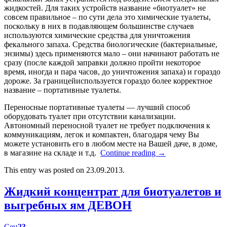
жидкостей. Для таких устройств название «биотуалет» не
совсем правильное – по сути дела это химические туалеты,
поскольку в них в подавляющем большинстве случаев
используются химические средства для уничтожения
фекального запаха. Средства биологические (бактериальные,
энзимы) здесь применяются мало – они начинают работать не
сразу (после каждой заправки должно пройти некоторое
время, иногда и пара часов, до уничтожения запаха) и гораздо
дороже. За границейиспользуется гораздо более корректное
название – портативные туалеты.
Переносные портативные туалеты — лучший способ
оборудовать туалет при отсутствии канализации.
Автономный переносной туалет не требует подключения к
коммуникациям, легок и компактен, благодаря чему Вы
можете установить его в любом месте на Вашей даче, в доме,
в магазине на складе и т.д.
Continue reading
→
This entry was posted on 23.09.2013.
Жидкий концентрат для биотуалетов и
выгребных ям ДЕВОН
Сен
23