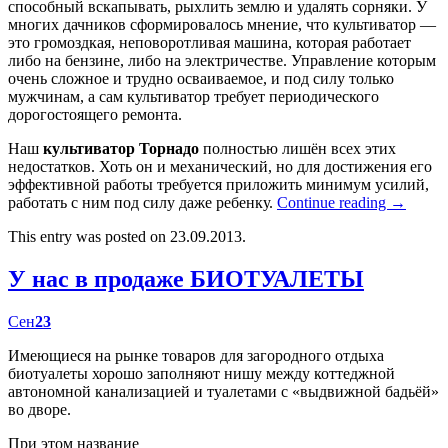
способный вскапывать, рыхлить землю и удалять сорняки. У
многих дачников сформировалось мнение, что культиватор —
это громоздкая, неповоротливая машина, которая работает
либо на бензине, либо на электричестве. Управление которым
очень сложное и трудно осваиваемое, и под силу только
мужчинам, а сам культиватор требует периодического
дорогостоящего ремонта.
Наш
культиватор Торнадо
полностью лишён всех этих
недостатков. Хоть он и механический, но для достижения его
эффективной работы требуется приложить минимум усилий,
работать с ним под силу даже ребенку.
Continue reading
→
This entry was posted on 23.09.2013.
У нас в продаже БИОТУАЛЕТЫ
Сен
23
Имеющиеся на рынке товаров для загородного отдыха
биотуалеты хорошо заполняют нишу между коттеджной
автономной канализацией и туалетами с «выдвижной бадьёй»
во дворе.
При этом название